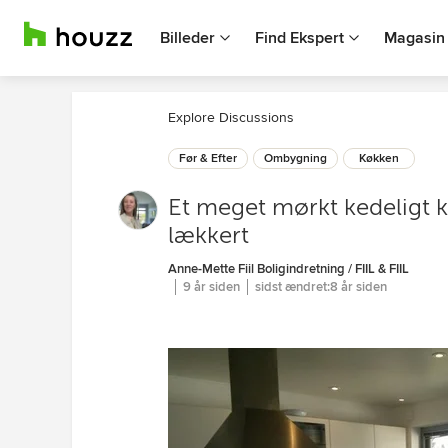
Billeder
Find Ekspert
Magasin
Explore Discussions
Før & Efter
Ombygning
Køkken
Et meget mørkt kedeligt k
lækkert
Anne-Mette Fiil Boligindretning / FIIL & FIIL
9 år siden
sidst ændret:
8 år siden