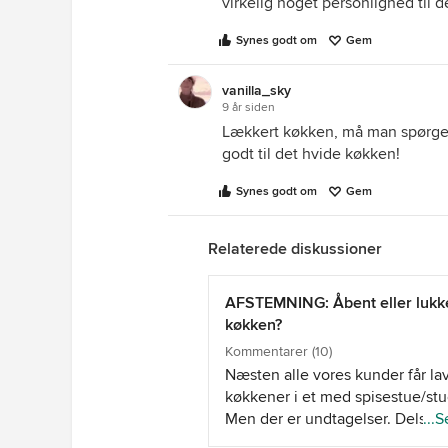
virkelig noget personlighed til 
Synes godt om
Gem
vanilla_sky
9 år siden
Lækkert køkken, må man spørge hv
godt til det hvide køkken!
Synes godt om
Gem
Relaterede diskussioner
AFSTEMNING: Åbent eller lukk
køkken?
Kommentarer (10)
Næsten alle vores kunder får la
køkkener i et med spisestue/stu
Men der er undtagelser. Dels 
...S
det an på hvad folk har plads til,