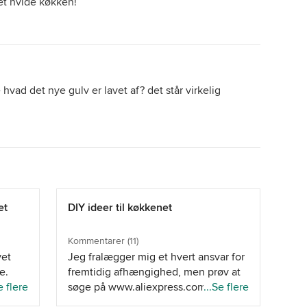
det hvide køkken!
ad det nye gulv er lavet af? det står virkelig
et
DIY ideer til køkkenet
Kommentarer (11)
vet
Jeg fralægger mig et hvert ansvar for
e.
fremtidig afhængighed, men prøv at
kommer
e flere
søge på www.aliexpress.com efter
...Se flere
 og så
wall stickers. Det er en kinesisk ebay