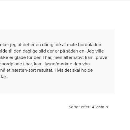
nker jeg at det er en dårlig idé at male bordpladen.
lde til den daglige slid der er på sådan en. Jeg ville
 ikke er glade for den I har, men alternativt kan I prøve
ræbordplade i har, kan i lysne/mørkne den vha.
pnå et næsten-sort resultat. Hvis det skal holde
 lak.
it eget køkken var de billigst i Bauhaus og IKEA - så
nok lidt mere besværligt pga. den lille halvø i har,
ade.
Sorter efter:
Ældste
elamin? For hvis det er melamin, vil malingen nok ikke
ge folie. Fordelen ved dette er at det er et nemt og
kan de godt nedslibes, og males.