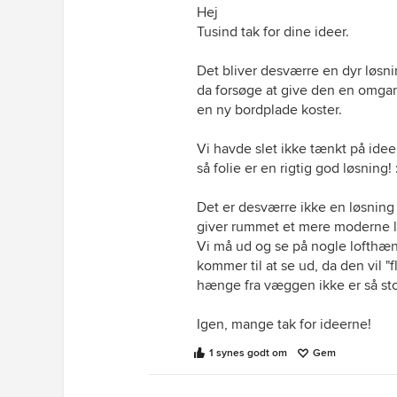
Hej
Du kan se et eksempel på folie p
Tusind tak for dine ideer.
https://www.youtube.com/watch
Det bliver desværre en dyr løsni
Mht. emhætten
da forsøge at give den en omgan
: Jeg ville nok s
til en okay billig pris, som f.eks.
en ny bordplade koster.
h
kan I rykke den nye kogepladesekt
stedet, tror jeg at den vil være 
Vi havde slet ikke tænkt på idee
mening. Så er udvalget lidt større :
så folie er en rigtig god løsning! :
En anden løsning er at skille hal
Det er desværre ikke en løsning 
giver rummet et mere moderne lo
Vi må ud og se på nogle lofthæn
kommer til at se ud, da den vil "f
hænge fra væggen ikke er så sto
Igen, mange tak for ideerne!
1 synes godt om
Gem