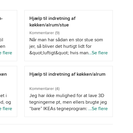
r jeres valg i forhold til emhætte/bordplade, da I kan
n-
Hjælp til indretning af
køkken/alrum/stue
Kommentarer (9)
il
Når man har sådan en stor stue som
men
jer, så bliver det hurtigt lidt for
vis i
e flere
&quot;luftigt&quot; hvis man stiller
...Se flere
mange
alle møblerne op ad væggen. Hvis i
m på
vil noget af &quot;luften&quot; til livs
r jeg
kunne i f.eks. dreje sofaen 90 grader,
kken
Hjælp til indretning af køkken/alrum
ggers-
så den ikke står op af væggen:
kab, 2
Alternativt kunne i få nogle flere
Kommentarer (4)
uld
sofaer/siddemøbler: En anden ting
et i
Jeg har ikke mulighed for at lave 3D
Det
jeg kan anbefale er en væg-lang reol
d, og
tegningerne pt, men ellers brugte jeg
til
af en art. Det er en rigtig nem måde
og
e flere
“bare” IKEAs tegneprogram:
...Se flere
ed
at få en væg til at &quot;fylde&quot;
ng af
https://kitchenplanner.ikea.com/dk/UI/Pages/VPUI
nde
noget, samtidig med at man får en
e
Det er ret intuitivt - det kræver bare
 med
flade hvor man kan udstille mere
or
adgang fra en PC eller Mac. Hvis du
edst
personlige ting. Man kan enten bruge