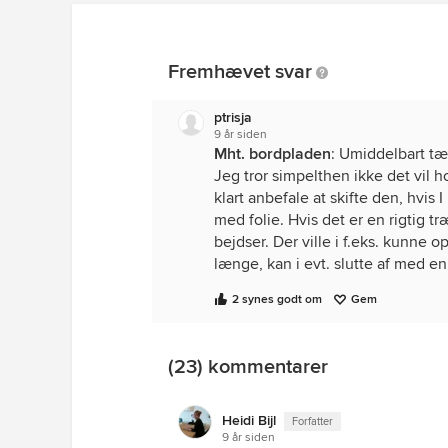
Fremhævet svar
ptrisja
9 år siden
Mht. bordpladen
: Umiddelbart tæ
Jeg tror simpelthen ikke det vil ho
klart anbefale at skifte den, hvis I
med folie. Hvis det er en rigtig t
bejdser. Der ville i f.eks. kunne o
længe, kan i evt. slutte af med en
2 synes godt om
Gem
Da jeg kiggede på bordplader til m
det er et kig værd. Det bliver dog 
som kræver en ekstra dyb bordpl
(23) kommentarer
Mht. maling af lågerne
. Er det m
hæfte. Der ville jeg helt klart bru
Heidi Bijl
Forfatter
hurtigt arbejde. Hvis det er træ, 
9 år siden