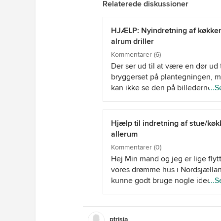
Relaterede diskussioner
Det er lidt mere moderne, og lette
nøjes med standardstørrelser.
HJÆLP: Nyindretning af køkke
alrum driller
Kommentarer (6)
Der ser ud til at være en dør ud t
bryggerset på plantegningen, 
kan ikke se den på billederne. H
...S
kan lukke af til den, vil i have 
flere muligheder for at bygge o
køkkenet. Her er nogle løsninge
Hjælp til indretning af stue/kø
ville foreslå: 1) Højskabe på bry
allerum
væg. I kan nøjes med 1 til køles
Kommentarer (0)
til køl + ovn eller hele væggen f
Hej Min mand og jeg er lige flytt
(der så ville dække vinduerne). 
vores drømme hus i Nordsjællan
ville tage noget bordplads, men 
kunne godt bruge nogle ideer 
...S
gengæld give jer en hel væg m
inspiration fra andre til indretni
opbevaringsplads. Den mangle
vores køkken allerum som først
bordplads kunne kompenseres
prioritet. Derudover har vi en st
en køkkenø. Det ville fungere b
ptrisja