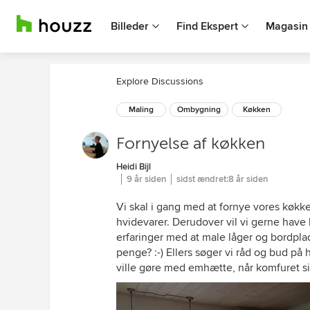
Billeder
Find Ekspert
Magasin
Explore Discussions
Maling
Ombygning
Køkken
Fornyelse af køkken
Heidi Bijl
9 år siden
sidst ændret:
8 år siden
Vi skal i gang med at fornye vores køkke
hvidevarer. Derudover vil vi gerne have 
erfaringer med at male låger og bordplad
penge? :-) Ellers søger vi råd og bud på 
ville gøre med emhætte, når komfuret si