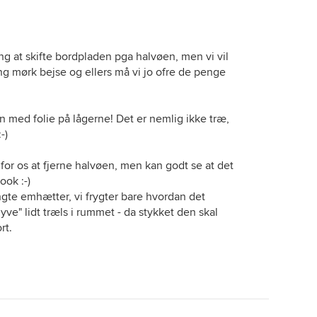
å både låger og bordplade her:
?v=kb2qujddh0k
.
ng at skifte bordpladen pga halvøen, men vi vil
g mørk bejse og ellers må vi jo ofre de penge
kifte emhætten ud med en lofthængt. Man kan få dem
er
. Hvis I vælger at skifte bordpladen+kogeplader ud,
ion lidt ind. Hvis den sidder i midten af bordpladen i
tæt nok på en væghængt emhætte til at det giver
n med folie på lågerne! Det er nemlig ikke træ,
).
-)
vøen ad, og genbruge de to skabe således:
for os at fjerne halvøen, men kan godt se at det
ok :-)
gte emhætter, vi frygter bare hvordan det
lyve" lidt træls i rummet - da stykket den skal
rt.