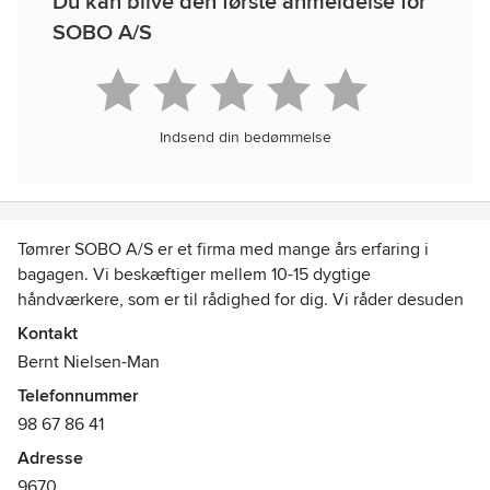
Du kan blive den første anmeldelse for
SOBO A/S
Indsend din bedømmelse
Tømrer SOBO A/S er et firma med mange års erfaring i
bagagen. Vi beskæftiger mellem 10-15 dygtige
håndværkere, som er til rådighed for dig. Vi råder desuden
over syv firmabiler, så selvom vi har base i Løgstør, arbejder
Kontakt
vi både lokalt i f.eks. Aars og Farsø men kører også ud til
Bernt Nielsen-Man
opgaver i resten af landet.
Telefonnummer
98 67 86 41
Vi blev etableret tilbage i 1989 af tømrermester, Bernt
Nielsen-Man.
Adresse
Virksomheden har udgangspunkt i hans landbrugsejendom,
9670