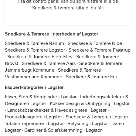
Fra dit kontrolpanel kan du administrere alle de
Snedkere & tømrere-tilbud, du får.
Snedkere & Tømrere i nærheden af Løgstør
Snedkere & Tømrere Ranum
·
Snedkere & Tømrere Nibe
·
Snedkere & Tømrere Løgstør
·
Snedkere & Tømrere Frøstrup
·
Snedkere & Tømrere Fjerritslev
·
Snedkere & Tømrere
Brovst
·
Snedkere & Tømrere Aars
·
Snedkere & Tømrere
Jammerbugt Kommune
·
Snedkere & Tømrere
Vesthimmerland Kommune
·
Snedkere & Tømrere Fur
Ekspertkategorier i Løgstør
Fliser, Sten & Bordplader i Løgstør
·
Indretningsarkitekter &
Designere i Løgstør
·
Køkkendesign & Ombygning i Løgstør
·
Landskabsarkitekter & Havedesignere i Løgstør
·
Produktdesignere i Løgstør
·
Snedkere & Tømrere i Løgstør
·
Totalentreprenører i Løgstør
·
Belysning i Løgstør
·
Døre i
Løgstør
·
Gardiner & Solafskærmning i Løgstør