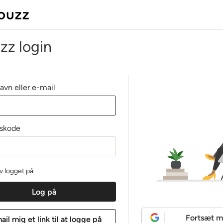
zz login
avn eller e-mail
skode
iv logget på
Fortsæt m