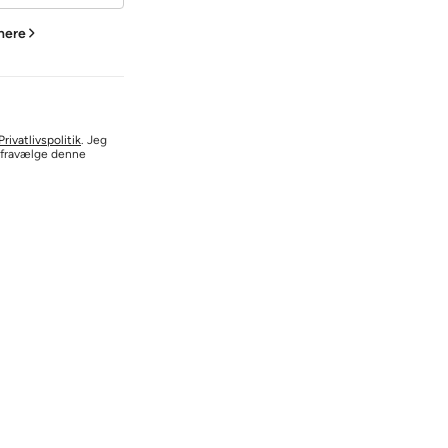
 here
rivatlivspolitik
. Jeg
d fravælge denne