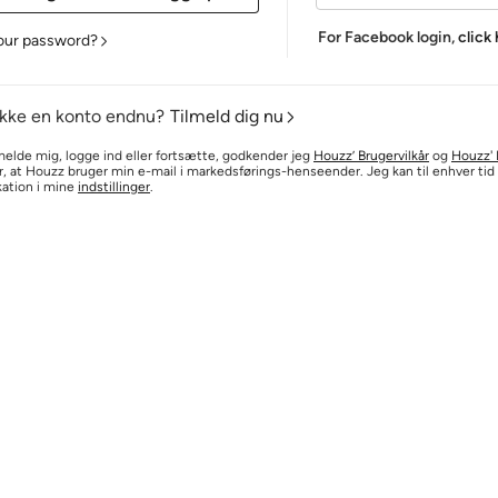
For Facebook login,
click
our password?
ikke en konto endnu?
Tilmeld dig nu
melde mig, logge ind eller fortsætte, godkender jeg
Houzz’ Brugervilkår
og
Houzz' P
r, at Houzz bruger min e-mail i markedsførings-henseender. Jeg kan til enhver ti
ation i mine
indstillinger
.