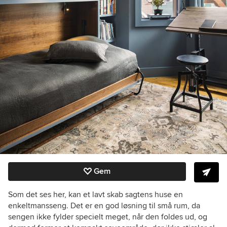
Gem
Som det ses her, kan et lavt skab sagtens huse en
enkeltmansseng. Det er en god løsning til små rum, da
sengen ikke fylder specielt meget, når den foldes ud, og