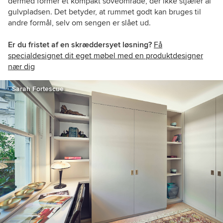
dermed former et kompakt soveområde, der ikke stjæler al
gulvpladsen. Det betyder, at rummet godt kan bruges til
andre formål, selv om sengen er slået ud.
Er du fristet af en skræddersyet løsning?
Få
specialdesignet dit eget møbel med en produktdesigner
nær dig
Sarah Fortescue