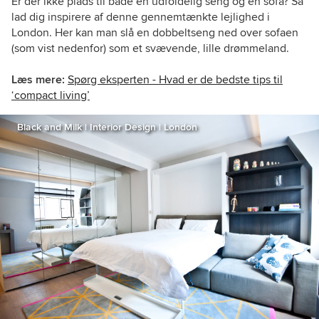
Er der ikke plads til både en udfoldelig seng og en sofa? Så
lad dig inspirere af denne gennemtænkte lejlighed i
London. Her kan man slå en dobbeltseng ned over sofaen
(som vist nedenfor) som et svævende, lille drømmeland.
Læs mere:
Spørg eksperten - Hvad er de bedste tips til
‘compact living’
Black and Milk | Interior Design | London