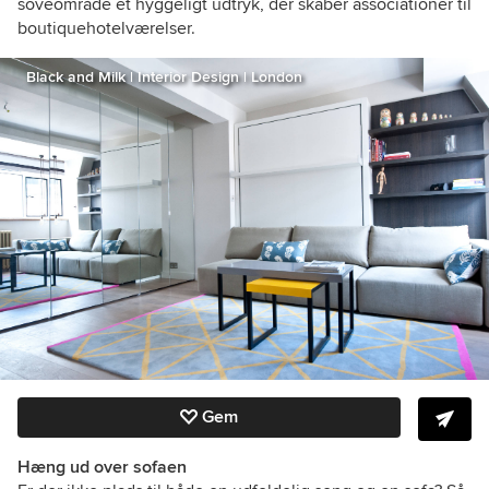
soveområde et hyggeligt udtryk, der skaber associationer til
boutiquehotelværelser.
Black and Milk | Interior Design | London
Gem
Hæng ud over sofaen