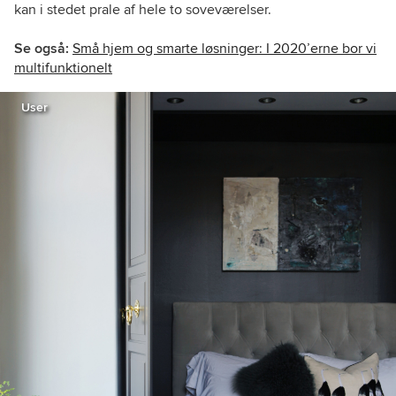
kan i stedet prale af hele to soveværelser.
Se også:
Små hjem og smarte løsninger: I 2020’erne bor vi
multifunktionelt
User