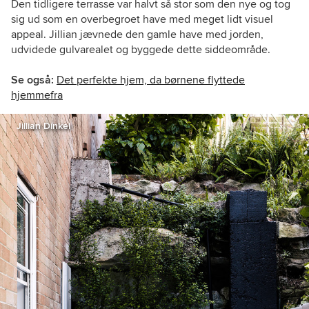
Den tidligere terrasse var halvt så stor som den nye og tog
sig ud som en overbegroet have med meget lidt visuel
appeal. Jillian jævnede den gamle have med jorden,
udvidede gulvarealet og byggede dette siddeområde.
Se også:
Det perfekte hjem, da børnene flyttede
hjemmefra
Jillian Dinkel