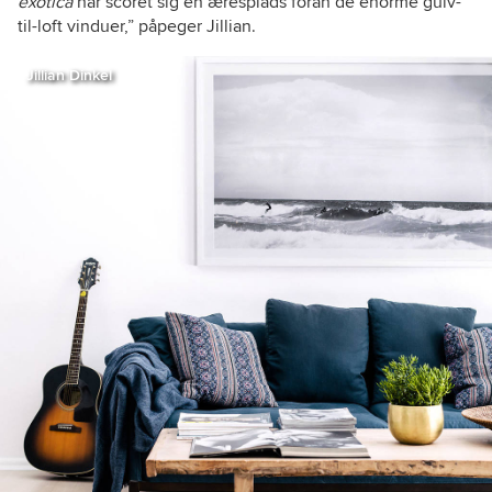
exotica
har scoret sig en æresplads foran de enorme gulv-
til-loft vinduer,” påpeger Jillian.
Jillian Dinkel