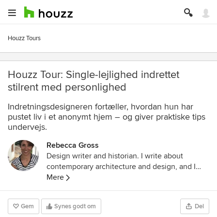
Houzz Tours
Houzz Tour: Single-lejlighed indrettet
stilrent med personlighed
Indretningsdesigneren fortæller, hvordan hun har
pustet liv i et anonymt hjem – og giver praktiske tips
undervejs.
Rebecca Gross
Design writer and historian. I write about
contemporary architecture and design, and I
study cultural history through the lens of
Mere
architecture, design and visual culture. I have a
Masters in the History of Decorative Arts and
Gem
Synes godt om
Del
Design from Parsons The New School for