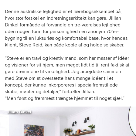
Design, New York. My latest book is called
"Ornament is not a crime: Contemporary
Denne australske lejlighed er et lærebogseksempel på,
Interiors with a postmodern twist."
hvor stor forskel en indretningsarkitekt kan gøre. Jillian
Dinkel formåede at forvandle en tre-værelses lejlighed
uden nogen form for personlighed i en anonym 70’er-
bygning til en luksuriøs og komfortabel base, hvor hendes
klient, Steve Reid, kan både koble af og holde selskaber.
“Steve er en travl og kreativ mand, som har masser af idéer
og visioner for sit hjem, men meget lidt tid til rent faktisk at
gøre drømmene til virkelighed. Jeg arbejdede sammen
med Steve om at oversætte hans mange idéer til et
koncept, der kunne inkorporeres i specialfremstillede
skabe, møbler og detaljer,” fortæller Jillian.
“Men først og fremmest trængte hjemmet til noget sjæl.”
Jillian Dinkel