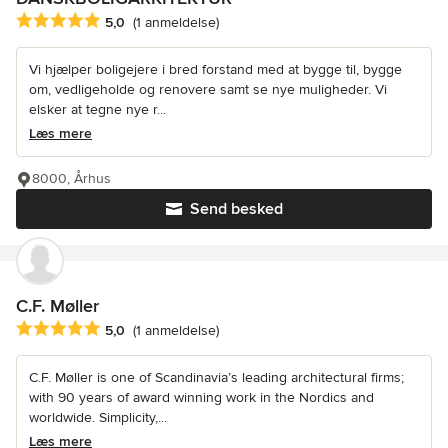
Gennemsnitlig bedømmelse: 5 ud af 5 stjerner
5,0
(1 anmeldelse)
Vi hjælper boligejere i bred forstand med at bygge til, bygge
om, vedligeholde og renovere samt se nye muligheder. Vi
elsker at tegne nye r...
Læs mere
8000, Århus
Send besked
C.F. Møller
Gennemsnitlig bedømmelse: 5 ud af 5 stjerner
5,0
(1 anmeldelse)
C.F. Møller is one of Scandinavia’s leading architectural firms;
with 90 years of award winning work in the Nordics and
worldwide. Simplicity,...
Læs mere