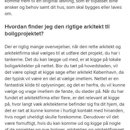
komme frem til en original løsning, som er tilpasset dine
ønsker og behov samt dit hus, som skal bygges eller laves
om.
Hvordan finder jeg den rigtige arkitekt til
boligprojektet?
Der er rigtig mange overvejelser, når den rette arkitekt og
arkitektfirma skal vælges til at udføre det projekt, du har i
tankerne. Det du kan lægge ud med, er at kigge på lokale
boligarkitekter på nettet. Bor du tæt på hovedstaden, vil
det være oplagt at kigge søge efter arkitekt København, da
der typisk vil være en del at vælge imellem. Nettet er en
fantastisk kilde til oplysninger, og det er herfra, du vil kunne
vælge og vrage imellem de første, du støder på. Når du har
fundet et arkitektfirma eller flere, er det relevant at kigge
på, hvor langt væk arkitekterne befinder sig fra dit hjem, da
det er rart at kunne komme i hurtigt kontakt med hinanden,
hvis noget uheldigt skulle forekomme. Derudover vil det
være fornuftigt, hvis du kan komme ud og kigge på nogle
af de projekter og nye boliger, arkitekten og arkitektfirmaet