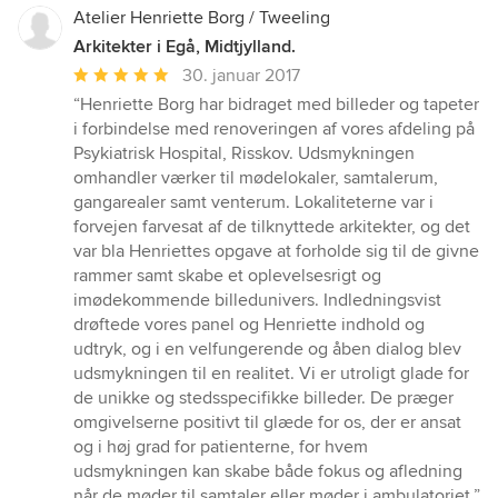
Atelier Henriette Borg / Tweeling
Arkitekter i Egå, Midtjylland.
Gennemsnitlig
30. januar 2017
bedømmelse:
“Henriette Borg har bidraget med billeder og tapeter
5
i forbindelse med renoveringen af vores afdeling på
ud
Psykiatrisk Hospital, Risskov. Udsmykningen
af
omhandler værker til mødelokaler, samtalerum,
5
gangarealer samt venterum. Lokaliteterne var i
stjerner
forvejen farvesat af de tilknyttede arkitekter, og det
var bla Henriettes opgave at forholde sig til de givne
rammer samt skabe et oplevelsesrigt og
imødekommende billedunivers. Indledningsvist
drøftede vores panel og Henriette indhold og
udtryk, og i en velfungerende og åben dialog blev
udsmykningen til en realitet. Vi er utroligt glade for
de unikke og stedsspecifikke billeder. De præger
omgivelserne positivt til glæde for os, der er ansat
og i høj grad for patienterne, for hvem
udsmykningen kan skabe både fokus og afledning
når de møder til samtaler eller møder i ambulatoriet.”