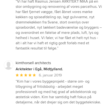
bedømmelse:
“Vi har haft Rasmus Jensen ARKITEKT MAA på en
5
stor ombygning og renovering af vores parcelhus. Vi
ud
har fået fjernet vægge, fået åbnet vores mørke
af
køkken og spiseafdeling op, lagt gulvvarme, nyt
5
drømmekøkken fra Svane, stort ovenlys over
stjerner
spisebordet, nyt lækkert badeværelse og bryggers –
og overordnet en følelse af mere plads, luft, lys og
helhed i huset. Vi føler, vi har fået et helt nyt hus -
alt i alt har vi haft et rigtig godt forløb med et
fantastik resultat til følge.”
kimthorsell architects
Arkitekter i Egå, Midtjylland.
Gennemsnitlig
6. januar 2019
bedømmelse:
“Kim har i vores byggeprojekt - større om- og
5
tilbygning af fritidsbolig - arbejdet meget
ud
professionelt og med høj grad af arkitektonisk og
af
æstetisk viden. Kim har samtidig haft fokus på
5
detaljerne, når det drejer sig om det byggetekniske.