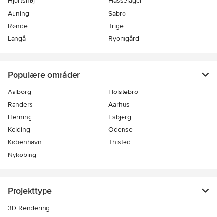
Hjortshøj
Hasselager
Auning
Sabro
Rønde
Trige
Langå
Ryomgård
Populære områder
Aalborg
Holstebro
Randers
Aarhus
Herning
Esbjerg
Kolding
Odense
København
Thisted
Nykøbing
Projekttype
3D Rendering