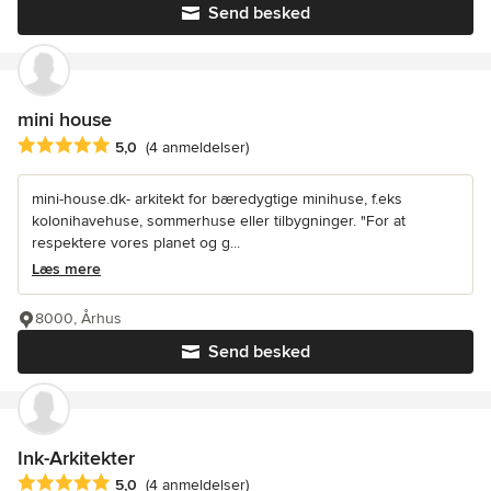
Send besked
mini house
Gennemsnitlig bedømmelse: 5 ud af 5 stjerner
5,0
(4 anmeldelser)
mini-house.dk- arkitekt for bæredygtige minihuse, f.eks
kolonihavehuse, sommerhuse eller tilbygninger. "For at
respektere vores planet og g...
Læs mere
8000, Århus
Send besked
Ink-Arkitekter
Gennemsnitlig bedømmelse: 5 ud af 5 stjerner
5,0
(4 anmeldelser)