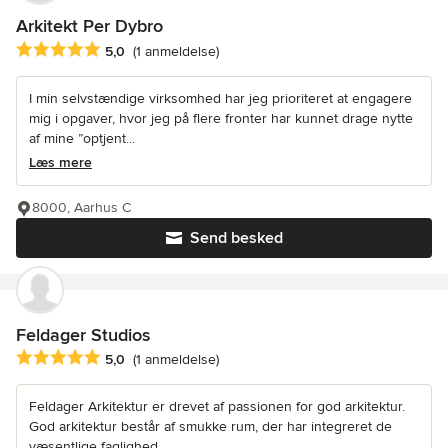
Arkitekt Per Dybro
Gennemsnitlig bedømmelse: 5 ud af 5 stjerner
5,0
(1 anmeldelse)
I min selvstændige virksomhed har jeg prioriteret at engagere
mig i opgaver, hvor jeg på flere fronter har kunnet drage nytte
af mine ”optjent...
Læs mere
8000, Aarhus C
Send besked
Feldager Studios
Gennemsnitlig bedømmelse: 5 ud af 5 stjerner
5,0
(1 anmeldelse)
Feldager Arkitektur er drevet af passionen for god arkitektur.
God arkitektur består af smukke rum, der har integreret de
væsentlige faglighed...