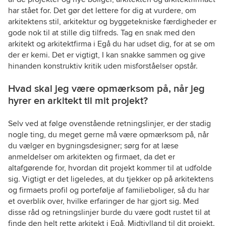
har stået for. Det gør det lettere for dig at vurdere, om
arkitektens stil, arkitektur og byggetekniske færdigheder er
gode nok til at stille dig tilfreds. Tag en snak med den
arkitekt og arkitektfirma i Egå du har udset dig, for at se om
der er kemi. Det er vigtigt, I kan snakke sammen og give
hinanden konstruktiv kritik uden misforståelser opstår.
Hvad skal jeg være opmærksom på, når jeg
hyrer en arkitekt til mit projekt?
Selv ved at følge ovenstående retningslinjer, er der stadig
nogle ting, du meget gerne må være opmærksom på, når
du vælger en bygningsdesigner; sørg for at læse
anmeldelser om arkitekten og firmaet, da det er
altafgørende for, hvordan dit projekt kommer til at udfolde
sig. Vigtigt er det ligeledes, at du tjekker op på arkitektens
og firmaets profil og portefølje af familieboliger, så du har
et overblik over, hvilke erfaringer de har gjort sig. Med
disse råd og retningslinjer burde du være godt rustet til at
finde den helt rette arkitekt i Egå, Midtjylland til dit projekt.