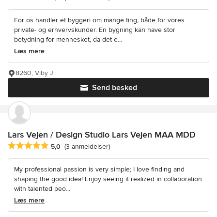
For os handler et byggeri om mange ting, både for vores
private- og erhvervskunder. En bygning kan have stor
betydning for mennesket, da det e...
Læs mere
8260, Viby J
Send besked
Lars Vejen / Design Studio Lars Vejen MAA MDD
Gennemsnitlig bedømmelse: 5 ud af 5 stjerner
5,0
(3 anmeldelser)
My professional passion is very simple; I love finding and
shaping the good idea! Enjoy seeing it realized in collaboration
with talented peo...
Læs mere