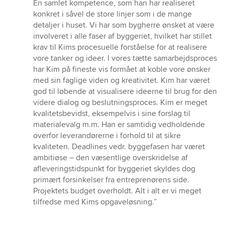
stjerner
En samlet kompetence, som han har realiseret
konkret i såvel de store linjer som i de mange
detaljer i huset. Vi har som bygherre ønsket at være
involveret i alle faser af byggeriet, hvilket har stillet
krav til Kims procesuelle forståelse for at realisere
vore tanker og ideer. I vores tætte samarbejdsproces
har Kim på fineste vis formået at koble vore ønsker
med sin faglige viden og kreativitet. Kim har været
god til løbende at visualisere ideerne til brug for den
videre dialog og beslutningsproces. Kim er meget
kvalitetsbevidst, eksempelvis i sine forslag til
materialevalg m.m. Han er samtidig vedholdende
overfor leverandørerne i forhold til at sikre
kvaliteten. Deadlines vedr. byggefasen har været
ambitiøse – den væsentlige overskridelse af
afleveringstidspunkt for byggeriet skyldes dog
primært forsinkelser fra entreprenørens side.
Projektets budget overholdt. Alt i alt er vi meget
tilfredse med Kims opgaveløsning.”