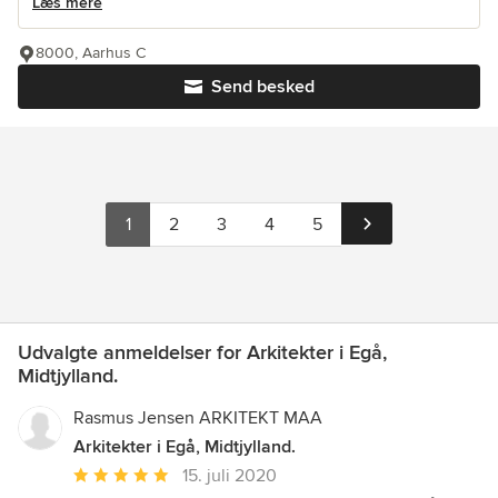
Læs mere
8000, Aarhus C
Send besked
1
2
3
4
5
Udvalgte anmeldelser for Arkitekter i Egå,
Midtjylland.
Rasmus Jensen ARKITEKT MAA
Arkitekter i Egå, Midtjylland.
Gennemsnitlig
15. juli 2020