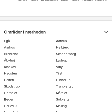
Områder i nærheden
Egå
Aarhus
Aarhus
Højbjerg
Brabrand
Skanderborg
Åbyhøj
Lystrup
Risskov
Viby J
Hadsten
Tilst
Galten
Hinnerup
Skødstrup
Tranbjerg J
Hornslet
Mårslet
Beder
Solbjerg
Harlev J
Malling