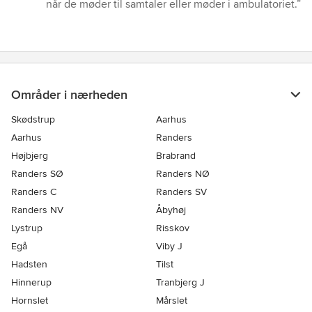
når de møder til samtaler eller møder i ambulatoriet.”
Områder i nærheden
Skødstrup
Aarhus
Aarhus
Randers
Højbjerg
Brabrand
Randers SØ
Randers NØ
Randers C
Randers SV
Randers NV
Åbyhøj
Lystrup
Risskov
Egå
Viby J
Hadsten
Tilst
Hinnerup
Tranbjerg J
Hornslet
Mårslet