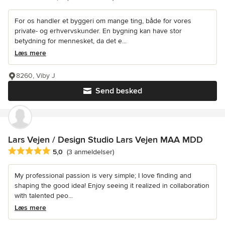
For os handler et byggeri om mange ting, både for vores
private- og erhvervskunder. En bygning kan have stor
betydning for mennesket, da det e...
Læs mere
8260, Viby J
Send besked
Lars Vejen / Design Studio Lars Vejen MAA MDD
Gennemsnitlig bedømmelse: 5 ud af 5 stjerner
5,0
(3 anmeldelser)
My professional passion is very simple; I love finding and
shaping the good idea! Enjoy seeing it realized in collaboration
with talented peo...
Læs mere