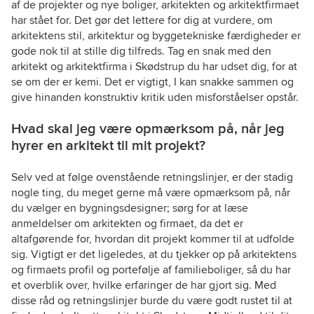
af de projekter og nye boliger, arkitekten og arkitektfirmaet
har stået for. Det gør det lettere for dig at vurdere, om
arkitektens stil, arkitektur og byggetekniske færdigheder er
gode nok til at stille dig tilfreds. Tag en snak med den
arkitekt og arkitektfirma i Skødstrup du har udset dig, for at
se om der er kemi. Det er vigtigt, I kan snakke sammen og
give hinanden konstruktiv kritik uden misforståelser opstår.
Hvad skal jeg være opmærksom på, når jeg
hyrer en arkitekt til mit projekt?
Selv ved at følge ovenstående retningslinjer, er der stadig
nogle ting, du meget gerne må være opmærksom på, når
du vælger en bygningsdesigner; sørg for at læse
anmeldelser om arkitekten og firmaet, da det er
altafgørende for, hvordan dit projekt kommer til at udfolde
sig. Vigtigt er det ligeledes, at du tjekker op på arkitektens
og firmaets profil og portefølje af familieboliger, så du har
et overblik over, hvilke erfaringer de har gjort sig. Med
disse råd og retningslinjer burde du være godt rustet til at