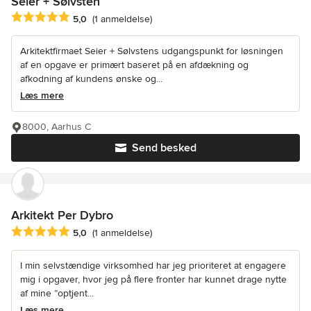
Seier + Sølvsten
Gennemsnitlig bedømmelse: 5 ud af 5 stjerner
5,0
(1 anmeldelse)
Arkitektfirmaet Seier + Sølvstens udgangspunkt for løsningen
af en opgave er primært baseret på en afdækning og
afkodning af kundens ønske og...
Læs mere
8000, Aarhus C
Send besked
Arkitekt Per Dybro
Gennemsnitlig bedømmelse: 5 ud af 5 stjerner
5,0
(1 anmeldelse)
I min selvstændige virksomhed har jeg prioriteret at engagere
mig i opgaver, hvor jeg på flere fronter har kunnet drage nytte
af mine ”optjent...
Læs mere