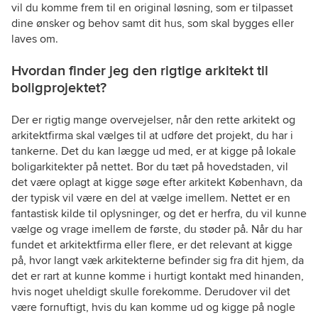
vil du komme frem til en original løsning, som er tilpasset
dine ønsker og behov samt dit hus, som skal bygges eller
laves om.
Hvordan finder jeg den rigtige arkitekt til
boligprojektet?
Der er rigtig mange overvejelser, når den rette arkitekt og
arkitektfirma skal vælges til at udføre det projekt, du har i
tankerne. Det du kan lægge ud med, er at kigge på lokale
boligarkitekter på nettet. Bor du tæt på hovedstaden, vil
det være oplagt at kigge søge efter arkitekt København, da
der typisk vil være en del at vælge imellem. Nettet er en
fantastisk kilde til oplysninger, og det er herfra, du vil kunne
vælge og vrage imellem de første, du støder på. Når du har
fundet et arkitektfirma eller flere, er det relevant at kigge
på, hvor langt væk arkitekterne befinder sig fra dit hjem, da
det er rart at kunne komme i hurtigt kontakt med hinanden,
hvis noget uheldigt skulle forekomme. Derudover vil det
være fornuftigt, hvis du kan komme ud og kigge på nogle