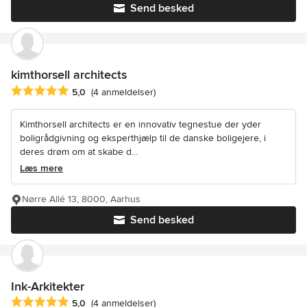
Send besked
kimthorsell architects
Gennemsnitlig bedømmelse: 5 ud af 5 stjerner
5,0
(4 anmeldelser)
Kimthorsell architects er en innovativ tegnestue der yder
boligrådgivning og eksperthjælp til de danske boligejere, i
deres drøm om at skabe d...
Læs mere
Nørre Allé 13, 8000, Aarhus
Send besked
Ink-Arkitekter
Gennemsnitlig bedømmelse: 5 ud af 5 stjerner
5,0
(4 anmeldelser)