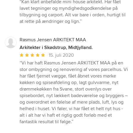
bedømmelse:
“Kan klart anbefalde mini house arkitekt. Har fået
5
lavet tegninger og myndighedsgodkendelse på
ud
tilbygning og carport. Alt var bare i orden, hurtigt til
af
at rette på ændringer og lign.”
5
stjerner
Rasmus Jensen ARKITEKT MAA
Arkitekter i Skødstrup, Midtjylland.
Gennemsnitlig
15. juli 2020
bedømmelse:
“Vi har haft Rasmus Jensen ARKITEKT MAA på en
5
stor ombygning og renovering af vores parcelhus. Vi
ud
har fået fjernet vægge, fået åbnet vores mørke
af
køkken og spiseafdeling op, lagt gulvvarme, nyt
5
drømmekøkken fra Svane, stort ovenlys over
stjerner
spisebordet, nyt lækkert badeværelse og bryggers –
og overordnet en følelse af mere plads, luft, lys og
helhed i huset. Vi føler, vi har fået et helt nyt hus -
alt i alt har vi haft et rigtig godt forløb med et
fantastik resultat til følge.”