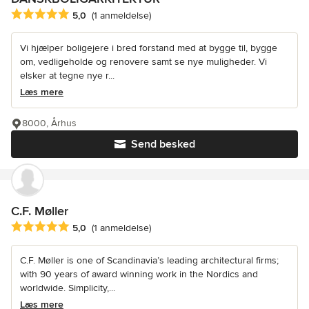
Gennemsnitlig bedømmelse: 5 ud af 5 stjerner
5,0
(1 anmeldelse)
Vi hjælper boligejere i bred forstand med at bygge til, bygge
om, vedligeholde og renovere samt se nye muligheder. Vi
elsker at tegne nye r...
Læs mere
8000, Århus
Send besked
C.F. Møller
Gennemsnitlig bedømmelse: 5 ud af 5 stjerner
5,0
(1 anmeldelse)
C.F. Møller is one of Scandinavia’s leading architectural firms;
with 90 years of award winning work in the Nordics and
worldwide. Simplicity,...
Læs mere