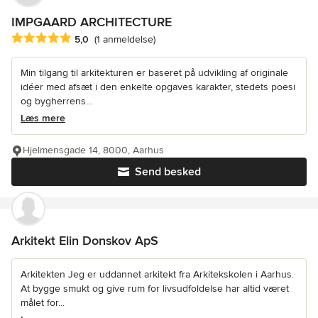
IMPGAARD ARCHITECTURE
Gennemsnitlig bedømmelse: 5 ud af 5 stjerner
5,0
(1 anmeldelse)
Min tilgang til arkitekturen er baseret på udvikling af originale
idéer med afsæt i den enkelte opgaves karakter, stedets poesi
og bygherrens...
Læs mere
Hjelmensgade 14, 8000, Aarhus
Send besked
Arkitekt Elin Donskov ApS
Arkitekten Jeg er uddannet arkitekt fra Arkitekskolen i Aarhus.
At bygge smukt og give rum for livsudfoldelse har altid været
målet for...