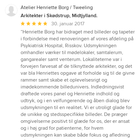
Atelier Henriette Borg / Tweeling
Arkitekter i Skødstrup, Midtjylland.
Gennemsnitlig
30. januar 2017
bedømmelse:
“Henriette Borg har bidraget med billeder og tapeter
5
i forbindelse med renoveringen af vores afdeling på
ud
Psykiatrisk Hospital, Risskov. Udsmykningen
af
omhandler værker til mødelokaler, samtalerum,
5
gangarealer samt venterum. Lokaliteterne var i
stjerner
forvejen farvesat af de tilknyttede arkitekter, og det
var bla Henriettes opgave at forholde sig til de givne
rammer samt skabe et oplevelsesrigt og
imødekommende billedunivers. Indledningsvist
drøftede vores panel og Henriette indhold og
udtryk, og i en velfungerende og åben dialog blev
udsmykningen til en realitet. Vi er utroligt glade for
de unikke og stedsspecifikke billeder. De præger
omgivelserne positivt til glæde for os, der er ansat
og i høj grad for patienterne, for hvem
udsmykningen kan skabe både fokus og afledning