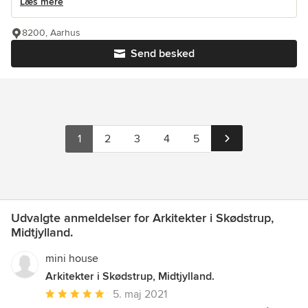
Læs mere
8200, Aarhus
Send besked
1
2
3
4
5
Udvalgte anmeldelser for Arkitekter i Skødstrup,
Midtjylland.
mini house
Arkitekter i Skødstrup, Midtjylland.
Gennemsnitlig
5. maj 2021