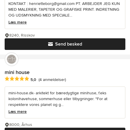
KONTAKT : henrietteborg@gmail.com PT. ARBEJDER JEG KUN
MED MALERIER, TAPETER OG GRAFISKE PRINT. INDRETNING
OG UDSMYKNING MED SPECIALE...
Læs mere
8240, Risskov
Send besked
mini house
Gennemsnitlig bedømmelse: 5 ud af 5 stjerner
5,0
(4 anmeldelser)
mini-house.dk- arkitekt for bæredygtige minihuse, f.eks
kolonihavehuse, sommerhuse eller tilbygninger. "For at
respektere vores planet og g...
Læs mere
8000, Århus