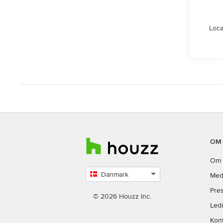
Loca
OM
Om 
Danmark
Med
Vælg
Pre
land
© 2026 Houzz Inc.
Ledi
Kont