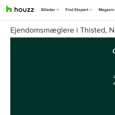
Billeder
Find Ekspert
Magasin
Ejendomsmæglere i Thisted, No
a