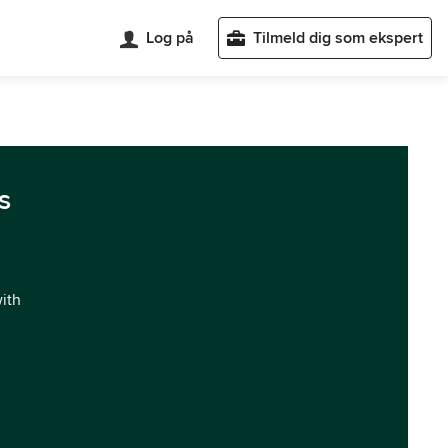
Log på
Tilmeld dig som ekspert
s
with