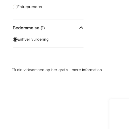
Entreprenører
Fliser, Sten & Bordplader
Bedømmelse (1)
Indretningsarkitekter & Designere
Køkkendesign & Ombygning
Enhver vurdering
Landskabsarkitekter &
Havedesignere
Produktdesignere
Få din virksomhed op her gratis -
mere information
Vis alle