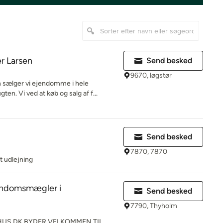
r Larsen
Send besked
9670, løgstør
 sælger vi ejendomme i hele
. Vi ved at køb og salg af f...
Send besked
7870, 7870
t udlejning
endomsmægler i
Send besked
7790, Thyholm
S.DK BYDER VELKOMMEN TIL