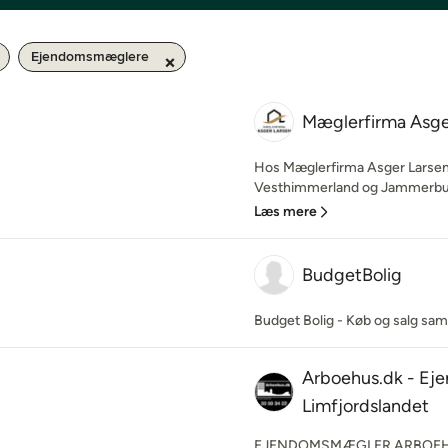
Ejendomsmæglere
Mæglerfirma Asge
Hos Mæglerfirma Asger Larsen
Vesthimmerland og Jammerbugten
Læs mere
BudgetBolig
Budget Bolig - Køb og salg sam
Arboehus.dk - Ej
Limfjordslandet
EJENDOMSMÆGLER ARBOEHU