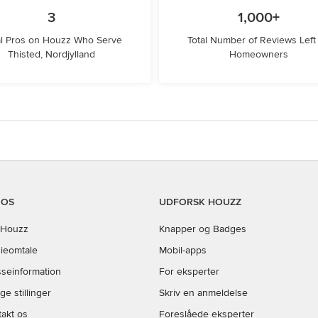
3
1,000+
l Pros on Houzz Who Serve
Total Number of Reviews Left
Thisted, Nordjylland
Homeowners
 OS
UDFORSK HOUZZ
Houzz
Knapper og Badges
ieomtale
Mobil-apps
sseinformation
For eksperter
ge stillinger
Skriv en anmeldelse
akt os
Foreslåede eksperter