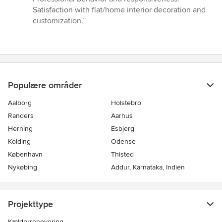
5
Satisfaction with flat/home interior decoration and
stjerner
customization.”
Populære områder
Aalborg
Holstebro
Randers
Aarhus
Herning
Esbjerg
Kolding
Odense
København
Thisted
Nykøbing
Addur, Karnataka, Indien
Projekttype
Kælderrenovering