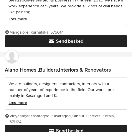
SN Associates started its business in the year 2015. We have a
work experience of 5 years. We provide all kinds of civil needs
like painting,...
Læs mere
Mangalore, Karnataka, 575014
Send besked
Alano Homes ,Builders,Interiors & Renovators
We are builders, designers, contractors, Interiors with a
number of years of experience in the field. Our works are
mainly in Kasaragod and Ka...
Læs mere
Vidyanagar,Kasaragod, Kasaragod,Kannur Districts, Kerala,
671124
Send besked