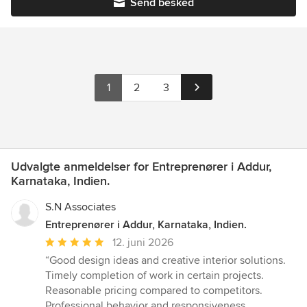
Send besked
1
2
3
Udvalgte anmeldelser for Entreprenører i Addur,
Karnataka, Indien.
S.N Associates
Entreprenører i Addur, Karnataka, Indien.
Gennemsnitlig
12. juni 2026
bedømmelse:
“Good design ideas and creative interior solutions.
5
Timely completion of work in certain projects.
ud
Reasonable pricing compared to competitors.
af
Professional behavior and responsiveness.