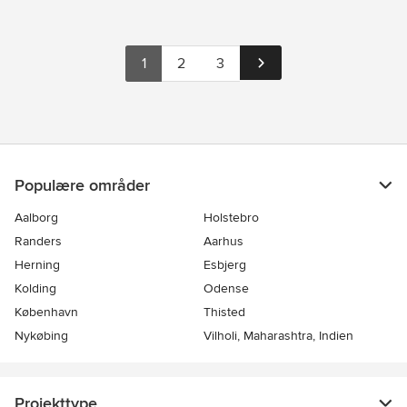
1
2
3
Populære områder
Aalborg
Holstebro
Randers
Aarhus
Herning
Esbjerg
Kolding
Odense
København
Thisted
Nykøbing
Vilholi, Maharashtra, Indien
Projekttype