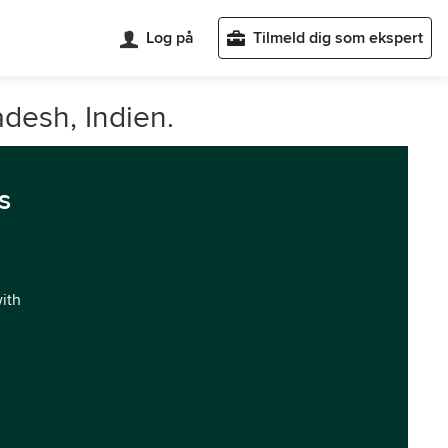
Log på
Tilmeld dig som ekspert
adesh, Indien.
s
with