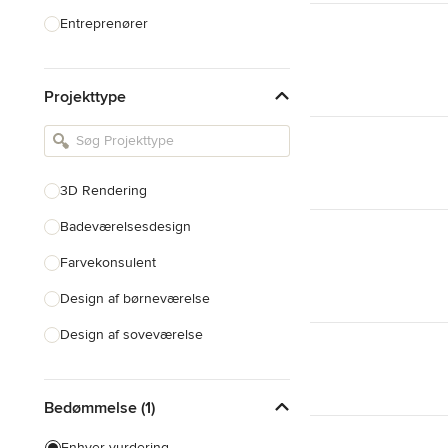
Entreprenører
Fliser, Sten & Bordplader
Projekttype
Indretningsarkitekter & Designere
Køkkendesign & Ombygning
Landskabsarkitekter &
Havedesignere
3D Rendering
Produktdesignere
Badeværelsesdesign
Farvekonsulent
Vis alle
Design af børneværelse
Design af soveværelse
Indretningsdesign
Bedømmelse (1)
Design af dagligstue
Enhver vurdering