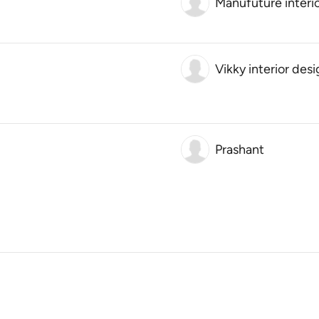
Manufuture interi
Vikky interior des
Prashant