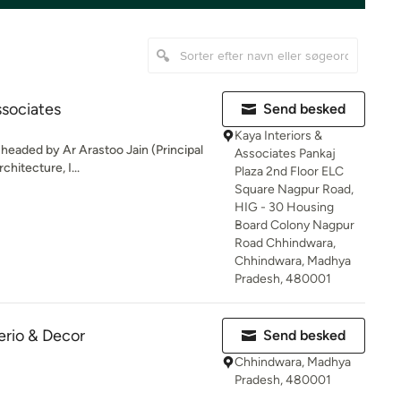
ssociates
Send besked
Kaya Interiors &
m headed by Ar Arastoo Jain (Principal
Associates Pankaj
hitecture, I...
Plaza 2nd Floor ELC
Square Nagpur Road,
HIG - 30 Housing
Board Colony Nagpur
Road Chhindwara,
Chhindwara, Madhya
Pradesh, 480001
erio & Decor
Send besked
Chhindwara, Madhya
Pradesh, 480001