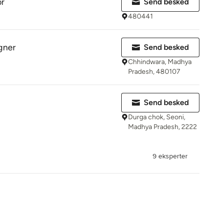
or
Send besked
480441
igner
Send besked
Chhindwara, Madhya
Pradesh, 480107
Send besked
Durga chok, Seoni,
Madhya Pradesh, 2222
9 eksperter