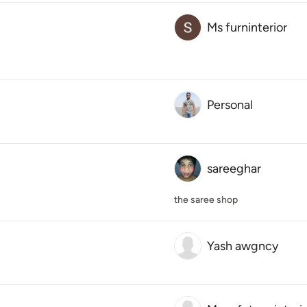
Ms furninterior
Personal
sareeghar
the saree shop
Yash awgncy