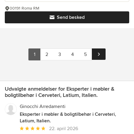
00191 Roma RM
Send besked
1
2
3
4
5
Udvalgte anmeldelser for Eksperter i møbler &
boligtilbehør i Cerveteri, Latium, Italien.
Ginocchi Arredamenti
Eksperter i møbler & boligtilbehør i Cerveteri,
Latium, Italien.
Gennemsnitlig
22. april 2026