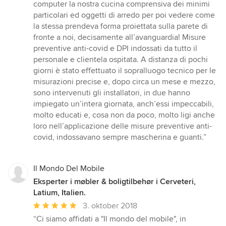
computer la nostra cucina comprensiva dei minimi
particolari ed oggetti di arredo per poi vedere come
la stessa prendeva forma proiettata sulla parete di
fronte a noi, decisamente all’avanguardia! Misure
preventive anti-covid e DPI indossati da tutto il
personale e clientela ospitata. A distanza di pochi
giorni è stato effettuato il sopralluogo tecnico per le
misurazioni precise e, dopo circa un mese e mezzo,
sono intervenuti gli installatori, in due hanno
impiegato un’intera giornata, anch’essi impeccabili,
molto educati e, cosa non da poco, molto ligi anche
loro nell’applicazione delle misure preventive anti-
covid, indossavano sempre mascherina e guanti.”
Il Mondo Del Mobile
Eksperter i møbler & boligtilbehør i Cerveteri,
Latium, Italien.
Gennemsnitlig
3. oktober 2018
bedømmelse:
“Ci siamo affidati a "Il mondo del mobile", in