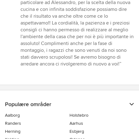
5
particolare ad Alessandro, per la scelta della nuova
ud
cucina e con infinita soddisfazione possiamo dire
af
che il risultato va anche oltre come ce lo
5
aspettavamo!! La cordialità, la pazienza e i preziosi
stjerner
consigli ci hanno permesso di realizzare al meglio
l'ambiente della casa che per noi è più importante in
assoluto! Complimenti anche per la fase di
montaggio, i ragazzi che sono venuti da noi sono
stati davvero scrupolosi! Se avremo bisogno di
arredare ancora ci rivolgeremo di nuovo a voi!”
Populære områder
Aalborg
Holstebro
Randers
Aarhus
Herning
Esbjerg