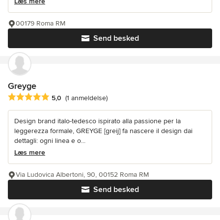
Læs mere
00179 Roma RM
Send besked
Greyge
Gennemsnitlig bedømmelse: 5 ud af 5 stjerner
5,0
(1 anmeldelse)
Design brand italo-tedesco ispirato alla passione per la
leggerezza formale, GREYGE [greij] fa nascere il design dai
dettagli: ogni linea e o...
Læs mere
Via Ludovica Albertoni, 90, 00152 Roma RM
Send besked