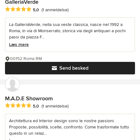
GalleriaVerde
Gennemsnitlig bedømmelse: 5 ud af 5 stjerner
5,0
(1 anmeldelse)
La GalleriaVerde, nella sua veste classica, nasce nel 1992 a
Roma, in via di Monserrato, storica via degli antiquari a pochi
passi da piazza F...
Læs mere
00152 Roma RM
Send besked
M.A.D.E Showroom
Gennemsnitlig bedømmelse: 5 ud af 5 stjerner
5,0
(1 anmeldelse)
Architettura ed Interior design sono le nostre passioni.
Proposte, possibilità, scelte, confronto. Come trasformate tutto
questo in un relaz...