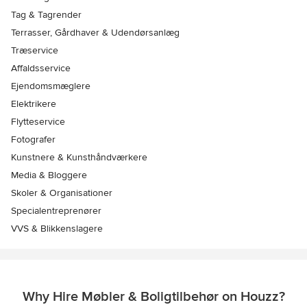
Tag & Tagrender
Terrasser, Gårdhaver & Udendørsanlæg
Træservice
Affaldsservice
Ejendomsmæglere
Elektrikere
Flytteservice
Fotografer
Kunstnere & Kunsthåndværkere
Media & Bloggere
Skoler & Organisationer
Specialentreprenører
VVS & Blikkenslagere
Why Hire Møbler & Boligtilbehør on Houzz?