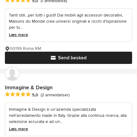
Gennemsnitlig bedømmelse: 5 ud af 5 stjerner
5,0
(1 anmeldelse)
Tanti stili...per tutti i gusti! Dai mobili agli accessori decorativi,
Maisons du Monde crea universi originali e ricchi d'ispirazione
per tu...
Læs mere
00199 Roma RM
Send besked
Immagine & Design
Gennemsnitlig bedømmelse: 5 ud af 5 stjerner
5,0
(2 anmeldelser)
Immagine & Design è un’azienda specializzata
nell’arredamento made in Italy. Grazie alla continua ricerca, alla
selezione accurata e ad un...
Læs mere