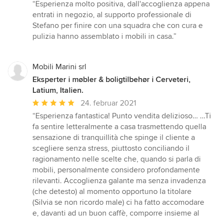
bedømmelse:
“Esperienza molto positiva, dall'accoglienza appena
5
entrati in negozio, al supporto professionale di
ud
Stefano per finire con una squadra che con cura e
af
pulizia hanno assemblato i mobili in casa.”
5
stjerner
Mobili Marini srl
Eksperter i møbler & boligtilbehør i Cerveteri,
Latium, Italien.
Gennemsnitlig
24. februar 2021
bedømmelse:
“Esperienza fantastica! Punto vendita delizioso… …Ti
5
fa sentire letteralmente a casa trasmettendo quella
ud
sensazione di tranquillità che spinge il cliente a
af
scegliere senza stress, piuttosto conciliando il
5
ragionamento nelle scelte che, quando si parla di
stjerner
mobili, personalmente considero profondamente
rilevanti. Accoglienza galante ma senza invadenza
(che detesto) al momento opportuno la titolare
(Silvia se non ricordo male) ci ha fatto accomodare
e, davanti ad un buon caffè, comporre insieme al