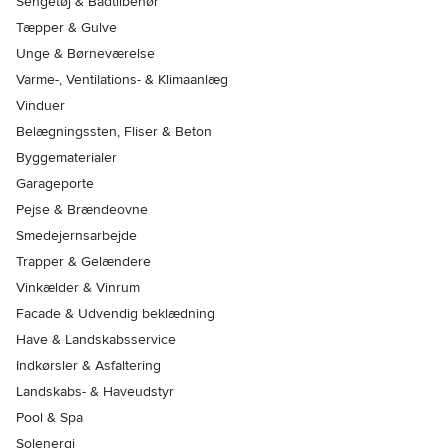
Sengetøj & Badtilbehør
Tæpper & Gulve
Unge & Børneværelse
Varme-, Ventilations- & Klimaanlæg
Vinduer
Belægningssten, Fliser & Beton
Byggematerialer
Garageporte
Pejse & Brændeovne
Smedejernsarbejde
Trapper & Gelændere
Vinkælder & Vinrum
Facade & Udvendig beklædning
Have & Landskabsservice
Indkørsler & Asfaltering
Landskabs- & Haveudstyr
Pool & Spa
Solenergi