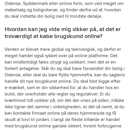
Odense, Syddanmark eller online form, som ved meget om
møbelsalg og boliginteriør, og finder derfra ud af, hvordan
du skal indrette din bolig ned til mindste detalje.
Hvordan kan jeg vide mig sikker på, at det er
troværdigt at købe brugskunst online?
Verden er blevet mere global og teknologisk, og derfor er
meget handel også rykket over på online platforme. Det
kan imidlertidigt føles utrygt og usikkert, men det er en
forkert antagelse. Står du og skal have forvandlet din bolig i
Odense, eller skal du bare flytte hjemmefra, kan du sagtens
handle dit nye brugskunst online. Du skal blot kigge efter
e-mærket, som er din sikkerhed for, at du handler hos en
butik, der overholder alle regler og regulativer. Er du
tværtimod lidt usikker på, om det der vises på siden, måske
ikke ligner det samme i virkeligheden, er det så nemt, at du
kan kontakte firmaet online på deres hjemmeside og få
skudt al tvivl til jorden. I langt de fleste tilfælde er handel
med brugskunst online ganske sikkert, hvortil forbrugerne