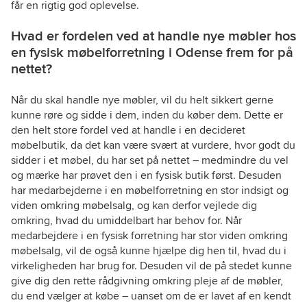
får en rigtig god oplevelse.
Hvad er fordelen ved at handle nye møbler hos
en fysisk møbelforretning i Odense frem for på
nettet?
Når du skal handle nye møbler, vil du helt sikkert gerne
kunne røre og sidde i dem, inden du køber dem. Dette er
den helt store fordel ved at handle i en decideret
møbelbutik, da det kan være svært at vurdere, hvor godt du
sidder i et møbel, du har set på nettet – medmindre du vel
og mærke har prøvet den i en fysisk butik først. Desuden
har medarbejderne i en møbelforretning en stor indsigt og
viden omkring møbelsalg, og kan derfor vejlede dig
omkring, hvad du umiddelbart har behov for. Når
medarbejdere i en fysisk forretning har stor viden omkring
møbelsalg, vil de også kunne hjælpe dig hen til, hvad du i
virkeligheden har brug for. Desuden vil de på stedet kunne
give dig den rette rådgivning omkring pleje af de møbler,
du end vælger at købe – uanset om de er lavet af en kendt