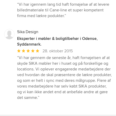
bedømmelse:
“Vi har igennem lang tid haft fornøjelse af at levere
5
billedmateriale til Cane-line et super kompetent
ud
firma med lækre podukter.”
af
5
stjerner
Sika Design
Eksperter i møbler & boligtilbehør i Odense,
Syddanmark.
Gennemsnitlig
28. oktober 2015
bedømmelse:
“Vi har gennem de seneste år, haft fornøjelsen af at
5
skyde SIKA møbler her i huset og på forskellige og
ud
locations. Vi oplever engagerede medarbejdere der
af
ved hvordan de skal præsentere de lækre produkter,
5
og som er helt i sync med deres målgruppe. Flere af
stjerner
vores medarbejdere har selv købt SIKA produkter,
og vi kan ikke andet end at anbefale andre at gøre
det samme.”