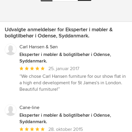
Udvalgte anmeldelser for Eksperter i møbler &
boligtilbehør i Odense, Syddanmark.
Carl Hansen & Søn
Eksperter i møbler & boligtilbehør i Odense,
Syddanmark.
Gennemsnitlig
25. januar 2017
bedømmelse:
“We chose Carl Hansen furniture for our show flat in
5
a high end development for St James's in London.
ud
Beautiful furniture!”
af
5
stjerner
Cane-line
Eksperter i møbler & boligtilbehør i Odense,
Syddanmark.
Gennemsnitlig
28. oktober 2015