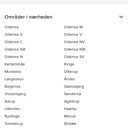
Områder i nærheden
Odense
Odense M
Odense S
Odense V
Odense C
Odense NV
Odense SØ
Odense NØ
Odense N
Odense SV
Kerteminde
Ringe
Munkebo
Otterup
Langeskov
Årslev
Bogense
Glamsbjerg
Vissenbjerg
Søndersø
Aarup
Agedrup
Ullerslev
Haarby
Ryslinge
Morud
Tommerup
Ørbæk