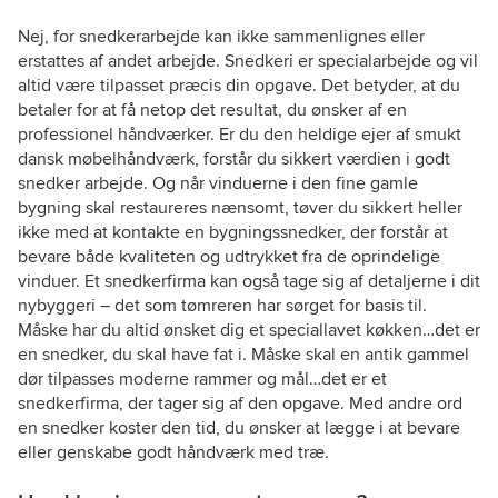
Nej, for snedkerarbejde kan ikke sammenlignes eller
erstattes af andet arbejde. Snedkeri er specialarbejde og vil
altid være tilpasset præcis din opgave. Det betyder, at du
betaler for at få netop det resultat, du ønsker af en
professionel håndværker. Er du den heldige ejer af smukt
dansk møbelhåndværk, forstår du sikkert værdien i godt
snedker arbejde. Og når vinduerne i den fine gamle
bygning skal restaureres nænsomt, tøver du sikkert heller
ikke med at kontakte en bygningssnedker, der forstår at
bevare både kvaliteten og udtrykket fra de oprindelige
vinduer. Et snedkerfirma kan også tage sig af detaljerne i dit
nybyggeri – det som tømreren har sørget for basis til.
Måske har du altid ønsket dig et speciallavet køkken…det er
en snedker, du skal have fat i. Måske skal en antik gammel
dør tilpasses moderne rammer og mål…det er et
snedkerfirma, der tager sig af den opgave. Med andre ord
en snedker koster den tid, du ønsker at lægge i at bevare
eller genskabe godt håndværk med træ.