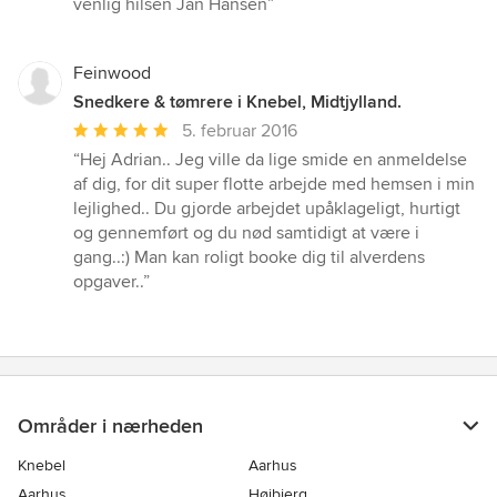
venlig hilsen Jan Hansen”
Feinwood
Snedkere & tømrere i Knebel, Midtjylland.
Gennemsnitlig
5. februar 2016
bedømmelse:
“Hej Adrian.. Jeg ville da lige smide en anmeldelse
5
af dig, for dit super flotte arbejde med hemsen i min
ud
lejlighed.. Du gjorde arbejdet upåklageligt, hurtigt
af
og gennemført og du nød samtidigt at være i
5
gang..:) Man kan roligt booke dig til alverdens
stjerner
opgaver..”
Områder i nærheden
Knebel
Aarhus
Aarhus
Højbjerg