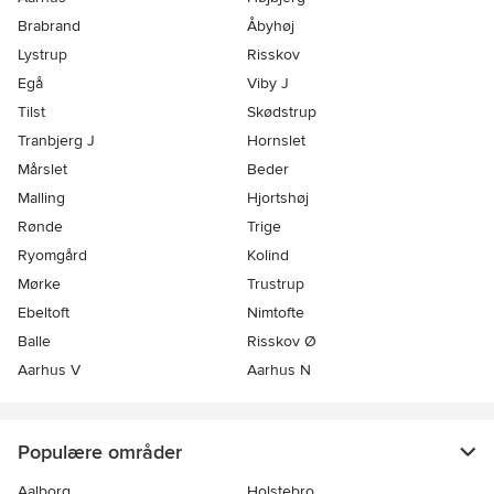
Brabrand
Åbyhøj
Lystrup
Risskov
Egå
Viby J
Tilst
Skødstrup
Tranbjerg J
Hornslet
Mårslet
Beder
Malling
Hjortshøj
Rønde
Trige
Ryomgård
Kolind
Mørke
Trustrup
Ebeltoft
Nimtofte
Balle
Risskov Ø
Aarhus V
Aarhus N
Populære områder
Aalborg
Holstebro