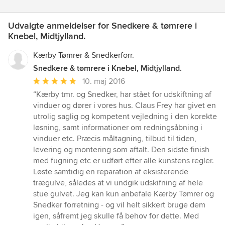
Udvalgte anmeldelser for Snedkere & tømrere i
Knebel, Midtjylland.
Kærby Tømrer & Snedkerforr.
Snedkere & tømrere i Knebel, Midtjylland.
Gennemsnitlig
10. maj 2016
bedømmelse:
“Kærby tmr. og Snedker, har stået for udskiftning af
5
vinduer og dører i vores hus. Claus Frey har givet en
ud
utrolig saglig og kompetent vejledning i den korekte
af
løsning, samt informationer om redningsåbning i
5
vinduer etc. Præcis måltagning, tilbud til tiden,
stjerner
levering og montering som aftalt. Den sidste finish
med fugning etc er udført efter alle kunstens regler.
Løste samtidig en reparation af eksisterende
trægulve, således at vi undgik udskifning af hele
stue gulvet. Jeg kan kun anbefale Kærby Tømrer og
Snedker forretning - og vil helt sikkert bruge dem
igen, såfremt jeg skulle få behov for dette. Med