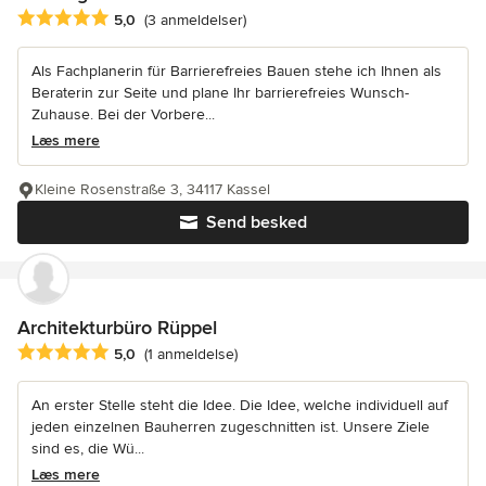
Gennemsnitlig bedømmelse: 5 ud af 5 stjerner
5,0
(3 anmeldelser)
Als Fachplanerin für Barrierefreies Bauen stehe ich Ihnen als
Beraterin zur Seite und plane Ihr barrierefreies Wunsch-
Zuhause. Bei der Vorbere...
Læs mere
Kleine Rosenstraße 3, 34117 Kassel
Send besked
Architekturbüro Rüppel
Gennemsnitlig bedømmelse: 5 ud af 5 stjerner
5,0
(1 anmeldelse)
An erster Stelle steht die Idee. Die Idee, welche individuell auf
jeden einzelnen Bauherren zugeschnitten ist. Unsere Ziele
sind es, die Wü...
Læs mere