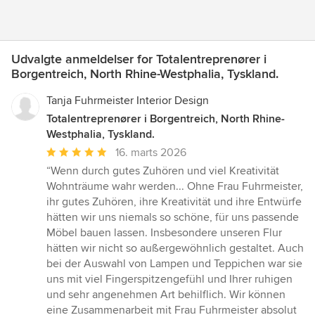
Udvalgte anmeldelser for Totalentreprenører i
Borgentreich, North Rhine-Westphalia, Tyskland.
Tanja Fuhrmeister Interior Design
Totalentreprenører i Borgentreich, North Rhine-
Westphalia, Tyskland.
Gennemsnitlig
16. marts 2026
bedømmelse:
“Wenn durch gutes Zuhören und viel Kreativität
5
Wohnträume wahr werden... Ohne Frau Fuhrmeister,
ud
ihr gutes Zuhören, ihre Kreativität und ihre Entwürfe
af
hätten wir uns niemals so schöne, für uns passende
5
Möbel bauen lassen. Insbesondere unseren Flur
stjerner
hätten wir nicht so außergewöhnlich gestaltet. Auch
bei der Auswahl von Lampen und Teppichen war sie
uns mit viel Fingerspitzengefühl und Ihrer ruhigen
und sehr angenehmen Art behilflich. Wir können
eine Zusammenarbeit mit Frau Fuhrmeister absolut