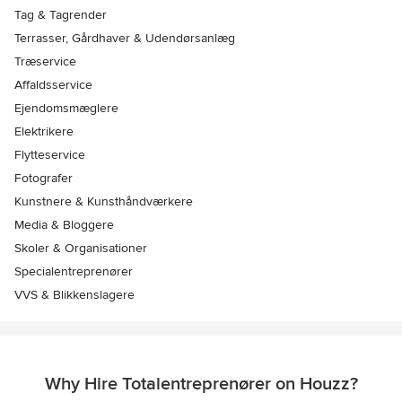
Tag & Tagrender
Terrasser, Gårdhaver & Udendørsanlæg
Træservice
Affaldsservice
Ejendomsmæglere
Elektrikere
Flytteservice
Fotografer
Kunstnere & Kunsthåndværkere
Media & Bloggere
Skoler & Organisationer
Specialentreprenører
VVS & Blikkenslagere
Why Hire Totalentreprenører on Houzz?