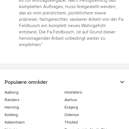
es zur Auftragsvergabe. Nach Fertigstellung des
5
kompletten Auftrages, muss festgestellt werden,
stjerner
das es vom preislichem, pünktlichem sowie
präzieser, fachgerechter, sauberer Arbeit von der Fa.
Feldbusch ein komplett neues Wohngefühl
entstand. Die Fa.Feldbusch, ist auf Grund dieser
hervorragender Arbeit unbedingt weiter zu
empfehlen”
Populære områder
Aalborg
Holstebro
Randers
Aarhus
Herning
Esbjerg
Kolding
Odense
København
Thisted