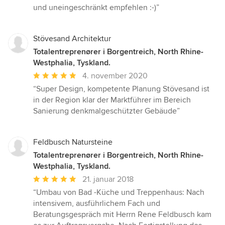
und uneingeschränkt empfehlen :-)”
Stövesand Architektur
Totalentreprenører i Borgentreich, North Rhine-
Westphalia, Tyskland.
Gennemsnitlig
4. november 2020
bedømmelse:
“Super Design, kompetente Planung Stövesand ist
5
in der Region klar der Marktführer im Bereich
ud
Sanierung denkmalgeschützter Gebäude”
af
5
stjerner
Feldbusch Natursteine
Totalentreprenører i Borgentreich, North Rhine-
Westphalia, Tyskland.
Gennemsnitlig
21. januar 2018
bedømmelse:
“Umbau von Bad -Küche und Treppenhaus: Nach
5
intensivem, ausführlichem Fach und
ud
Beratungsgespräch mit Herrn Rene Feldbusch kam
af