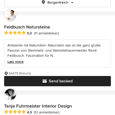
Borgentreich
Feldbusch Natursteine
Gennemsnitlig bedømmelse: 5 ud af 5 stjerner
5,0
(11 anmeldelser)
Ambiente mit Naturstein- Naturstein das ist die ganz große
Passion von Steinmetz- und Steinbildhauermeister René
Feldbusch. Faszination für N...
Læs mere
34479 Breuna
Send besked
Tanja Fuhrmeister Interior Design
Gennemsnitlig bedømmelse: 4.9 ud af 5 stjerner
4,9
(12 anmeldelser)