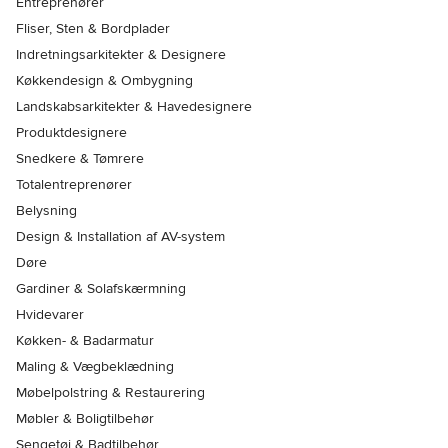
Entreprenører
Fliser, Sten & Bordplader
Indretningsarkitekter & Designere
Køkkendesign & Ombygning
Landskabsarkitekter & Havedesignere
Produktdesignere
Snedkere & Tømrere
Totalentreprenører
Belysning
Design & Installation af AV-system
Døre
Gardiner & Solafskærmning
Hvidevarer
Køkken- & Badarmatur
Maling & Vægbeklædning
Møbelpolstring & Restaurering
Møbler & Boligtilbehør
Sengetøj & Badtilbehør