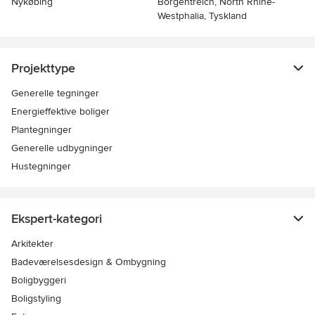
Nykøbing
Borgentreich, North Rhine-
Westphalia, Tyskland
Projekttype
Generelle tegninger
Energieffektive boliger
Plantegninger
Generelle udbygninger
Hustegninger
Ekspert-kategori
Arkitekter
Badeværelsesdesign & Ombygning
Boligbyggeri
Boligstyling