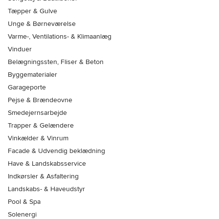
Tæpper & Gulve
Unge & Børneværelse
Varme-, Ventilations- & Klimaanlæg
Vinduer
Belægningssten, Fliser & Beton
Byggematerialer
Garageporte
Pejse & Brændeovne
Smedejernsarbejde
Trapper & Gelændere
Vinkælder & Vinrum
Facade & Udvendig beklædning
Have & Landskabsservice
Indkørsler & Asfaltering
Landskabs- & Haveudstyr
Pool & Spa
Solenergi