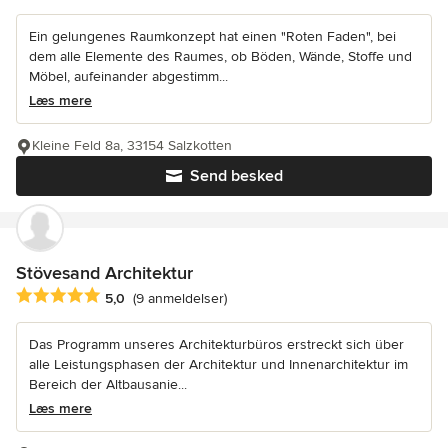
Ein gelungenes Raumkonzept hat einen "Roten Faden", bei
dem alle Elemente des Raumes, ob Böden, Wände, Stoffe und
Möbel, aufeinander abgestimm...
Læs mere
Kleine Feld 8a, 33154 Salzkotten
Send besked
Stövesand Architektur
Gennemsnitlig bedømmelse: 5 ud af 5 stjerner
5,0
(9 anmeldelser)
Das Programm unseres Architekturbüros erstreckt sich über
alle Leistungsphasen der Architektur und Innenarchitektur im
Bereich der Altbausanie...
Læs mere