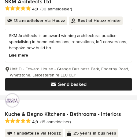
SKM Architects Ltd
Gennemsnitlig bedømmelse: 4.9 ud af 5 stjerner
4,9
(30 anmeldelser)
13 ansættelser via Houzz
Best of Houzz-vinder
SKM Architects is an award-winning architectural practice
specialising in home extensions, renovations, loft conversions,
bespoke new-build ho...
Læs mere
Unit D - Edward House - Grange Business Park, Enderby Road,
Whetstone, Leicestershire LE8 6EP
Send besked
Kuche & Bagno Kitchens - Bathrooms - Interiors
Gennemsnitlig bedømmelse: 4.9 ud af 5 stjerner
4,9
(19 anmeldelser)
1 ansættelse via Houzz
25 years in business