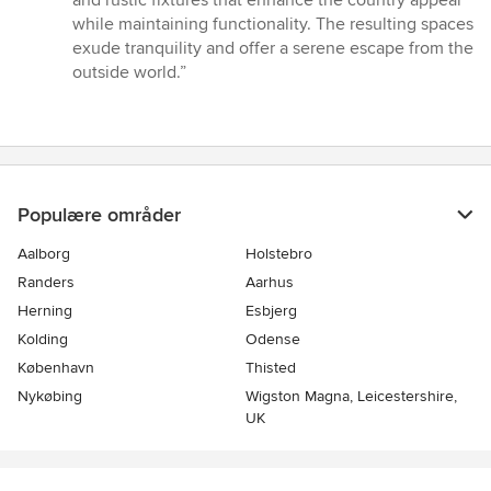
and rustic fixtures that enhance the country appeal
while maintaining functionality. The resulting spaces
exude tranquility and offer a serene escape from the
outside world.”
Populære områder
Aalborg
Holstebro
Randers
Aarhus
Herning
Esbjerg
Kolding
Odense
København
Thisted
Nykøbing
Wigston Magna, Leicestershire,
UK