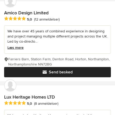
Amico Design Limited
Gennemsnitlig bedømmelse: 5 ud af 5 stjerner
5,0
(12 anmeldelser)
We have over 45 years of combined experience in designing
and project managing multiple different projects across the UK.
Led by co-directo...
Læs mere
Farriers Barn, Station Farm, Denton Road, Horton, Northampton,
Northamptonshire NN72BG
Send besked
Lux Heritage Homes LTD
Gennemsnitlig bedømmelse: 5 ud af 5 stjerner
5,0
(8 anmeldelser)