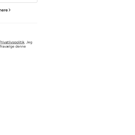
 here
rivatlivspolitik
. Jeg
d fravælge denne