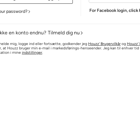
For Facebook login,
click
our password?
ikke en konto endnu?
Tilmeld dig nu
melde mig, logge ind eller fortsætte, godkender jeg
Houzz’ Brugervilkår
og
Houzz' P
r, at Houzz bruger min e-mail i markedsførings-henseender. Jeg kan til enhver ti
ation i mine
indstillinger
.