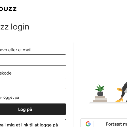
zz login
avn eller e-mail
skode
iv logget på
Fortsæt m