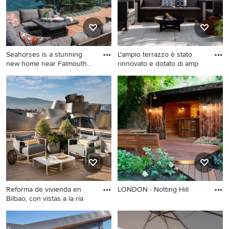
Seahorses is a stunning
L'ampio terrazzo è stato
new home near Falmouth
rinnovato e dotato di amp
enj
Reforma de vivienda en
LONDON - Notting Hill
Bilbao, con vistas a la ría