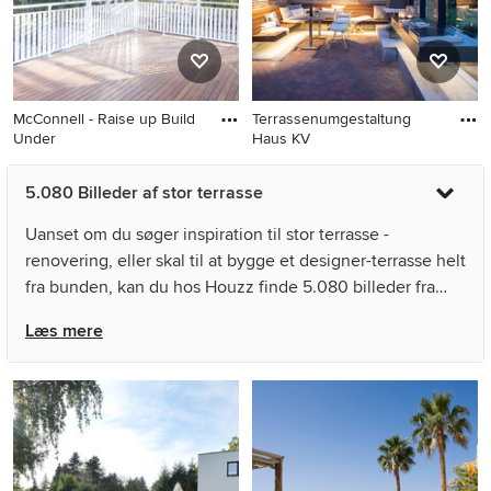
McConnell - Raise up Build
Terrassenumgestaltung
Under
Haus KV
5.080 Billeder af stor terrasse
Uanset om du søger inspiration til stor terrasse -
renovering, eller skal til at bygge et designer-terrasse helt
fra bunden, kan du hos Houzz finde 5.080 billeder fra
landets bedste designere, dekoratører og arkitekter,
Læs mere
herunder büro13 og PCM Carpentry - Renovation
Specialists!. Gennemse stor -billeder i forskellige farver
og designs, og når du finder et stor terrasse -design, som
inspirerer dig, kan du gemme det i din idébog. Du kan
ligeledes kontakte eksperten, der uploadede det billede,
som du i første omgang blev inspireret af. Oplev det