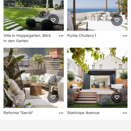
smukke stor terrasse -idé-billedgalleri for at finde ud af,
hvorfor netop Houzz er den bedste platform inden for
boligforbedring og design.,
Villa in Hoppegarten, Blick
Punta Chullera 1
in den Garten
Reforma "Sarrià"
Stanhope Avenue