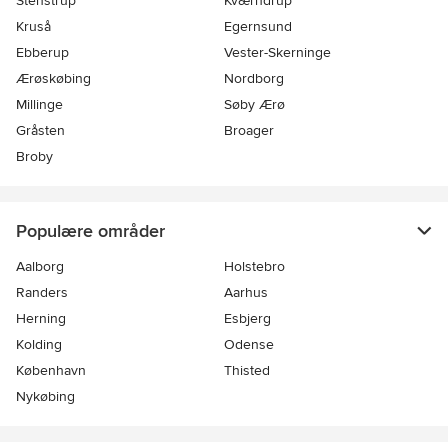
Stenstrup
Kværndrup
Kruså
Egernsund
Ebberup
Vester-Skerninge
Ærøskøbing
Nordborg
Millinge
Søby Ærø
Gråsten
Broager
Broby
Populære områder
Aalborg
Holstebro
Randers
Aarhus
Herning
Esbjerg
Kolding
Odense
København
Thisted
Nykøbing