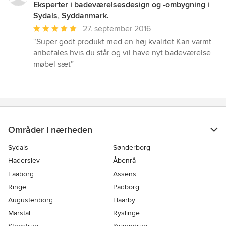
Eksperter i badeværelsesdesign og -ombygning i
Sydals, Syddanmark.
Gennemsnitlig
27. september 2016
bedømmelse:
“Super godt produkt med en høj kvalitet Kan varmt
5
anbefales hvis du står og vil have nyt badeværelse
ud
møbel sæt”
af
5
stjerner
Områder i nærheden
Sydals
Sønderborg
Haderslev
Åbenrå
Faaborg
Assens
Ringe
Padborg
Augustenborg
Haarby
Marstal
Ryslinge