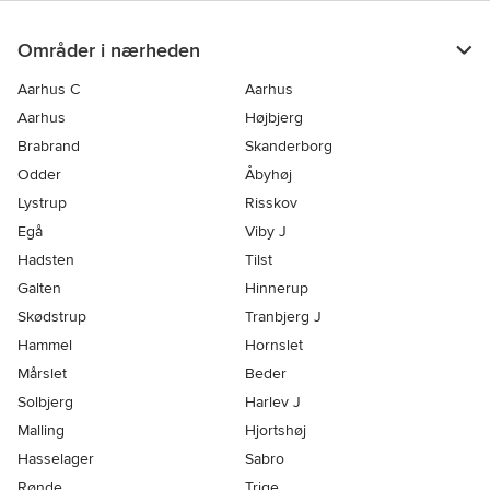
Områder i nærheden
Aarhus C
Aarhus
Aarhus
Højbjerg
Brabrand
Skanderborg
Odder
Åbyhøj
Lystrup
Risskov
Egå
Viby J
Hadsten
Tilst
Galten
Hinnerup
Skødstrup
Tranbjerg J
Hammel
Hornslet
Mårslet
Beder
Solbjerg
Harlev J
Malling
Hjortshøj
Hasselager
Sabro
Rønde
Trige