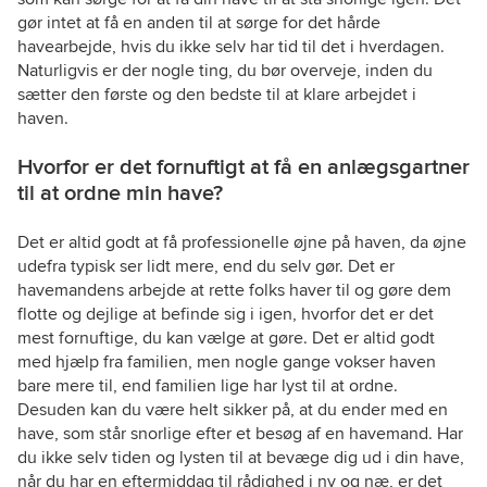
gør intet at få en anden til at sørge for det hårde
havearbejde, hvis du ikke selv har tid til det i hverdagen.
Naturligvis er der nogle ting, du bør overveje, inden du
sætter den første og den bedste til at klare arbejdet i
haven.
Hvorfor er det fornuftigt at få en anlægsgartner
til at ordne min have?
Det er altid godt at få professionelle øjne på haven, da øjne
udefra typisk ser lidt mere, end du selv gør. Det er
havemandens arbejde at rette folks haver til og gøre dem
flotte og dejlige at befinde sig i igen, hvorfor det er det
mest fornuftige, du kan vælge at gøre. Det er altid godt
med hjælp fra familien, men nogle gange vokser haven
bare mere til, end familien lige har lyst til at ordne.
Desuden kan du være helt sikker på, at du ender med en
have, som står snorlige efter et besøg af en havemand. Har
du ikke selv tiden og lysten til at bevæge dig ud i din have,
når du har en eftermiddag til rådighed i ny og næ, er det