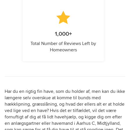
1,000+
Total Number of Reviews Left by
Homeowners
Har du en rigtig fin have, som du holder af, men kan du ikke
længere selv overskue at komme til bunds med
hækklipning, græsslåning, og hvad der ellers alt er at holde
ved lige ved en have? Hvis det er tilfældet, vil det være
fornuftigt af dig at få lidt havehjælp, og kigge dig om efter
en anlægsgartner eller havemand i Aarhus C, Midtjylland,
som kan sørge for at få din have til at stå snorlige igen. Det