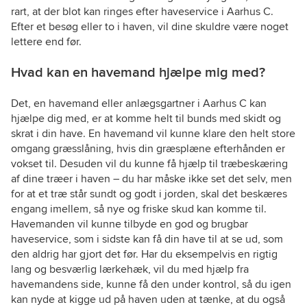
rart, at der blot kan ringes efter haveservice i Aarhus C.
Efter et besøg eller to i haven, vil dine skuldre være noget
lettere end før.
Hvad kan en havemand hjælpe mig med?
Det, en havemand eller anlægsgartner i Aarhus C kan
hjælpe dig med, er at komme helt til bunds med skidt og
skrat i din have. En havemand vil kunne klare den helt store
omgang græsslåning, hvis din græsplæne efterhånden er
vokset til. Desuden vil du kunne få hjælp til træbeskæring
af dine træer i haven – du har måske ikke set det selv, men
for at et træ står sundt og godt i jorden, skal det beskæres
engang imellem, så nye og friske skud kan komme til.
Havemanden vil kunne tilbyde en god og brugbar
haveservice, som i sidste kan få din have til at se ud, som
den aldrig har gjort det før. Har du eksempelvis en rigtig
lang og besværlig lærkehæk, vil du med hjælp fra
havemandens side, kunne få den under kontrol, så du igen
kan nyde at kigge ud på haven uden at tænke, at du også