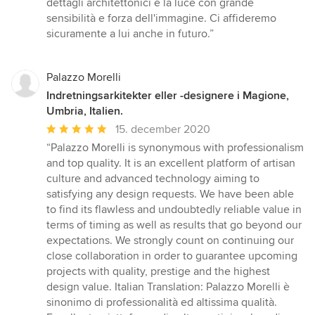
dettagli architettonici e la luce con grande
sensibilità e forza dell'immagine. Ci affideremo
sicuramente a lui anche in futuro.”
Palazzo Morelli
Indretningsarkitekter eller -designere i Magione,
Umbria, Italien.
Gennemsnitlig
15. december 2020
bedømmelse:
“Palazzo Morelli is synonymous with professionalism
5
and top quality. It is an excellent platform of artisan
ud
culture and advanced technology aiming to
af
satisfying any design requests. We have been able
5
to find its flawless and undoubtedly reliable value in
stjerner
terms of timing as well as results that go beyond our
expectations. We strongly count on continuing our
close collaboration in order to guarantee upcoming
projects with quality, prestige and the highest
design value. Italian Translation: Palazzo Morelli è
sinonimo di professionalità ed altissima qualità.