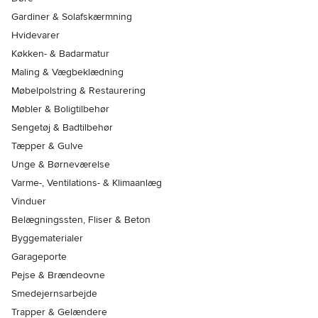
Gardiner & Solafskærmning
Hvidevarer
Køkken- & Badarmatur
Maling & Vægbeklædning
Møbelpolstring & Restaurering
Møbler & Boligtilbehør
Sengetøj & Badtilbehør
Tæpper & Gulve
Unge & Børneværelse
Varme-, Ventilations- & Klimaanlæg
Vinduer
Belægningssten, Fliser & Beton
Byggematerialer
Garageporte
Pejse & Brændeovne
Smedejernsarbejde
Trapper & Gelændere