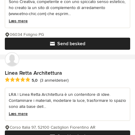
Sono Creativa, competente e con uno spiccato senso estetico,
ho creato la un sito di complemento di arredamento
(www.etno-chic.com) che esprim...
Læs mere
06034 Foligno PG
Send besked
Linea Retta Architettura
Gennemsnitlig bedømmelse: 5 ud af 5 stjerner
5,0
(3 anmeldelser)
LRA | Linea Retta Architettura è un contenitore di idee.
Contaminare i materiali, modellare la luce, trasformare lo spazio
sono alla base dell...
Læs mere
Corso Italia 97, 52100 Castiglion Fiorentino AR