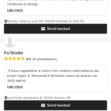
contenuto di design....
Læs mere
Strada Tiberina sud 191, 06059 Pantalla di Todi PG
Send besked
Fa/Studio
Gennemsnitlig bedømmelse: 4.9 ud af 5 stjerner
4,9
(11 anmeldelser)
“Il futuro appartiene a coloro che credono nella bellezza dei
propri sogni” E. Roosevelt Il fa//studio nasce ad Arezzo nel
2010 dall’int...
Læs mere
via Fonte Veneziana 8, 52100 Arezzo AR
Send besked