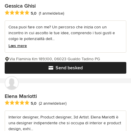
Gessica Ghisi
Gennemsnitlig bedømmelse: 5 ud af 5 stjerner
5,0
(1 anmeldelse)
Cosa puoi fare con me? Un percorso che inizia con un
incontro in cui ascolto le tue idee, comprendo i tuoi gusti e
colgo le potenzialità dell...
Læs mere
Via Flaminia Km 189,100, 06023 Gualdo Tadino PG
Send besked
Elena Mariotti
Gennemsnitlig bedømmelse: 5 ud af 5 stjerner
5,0
(2 anmeldelser)
Interior designer, Product designer, 3d Artist. Elena Mariotti è
una designer indipendente che si occupa di interior e product
design, exhi...