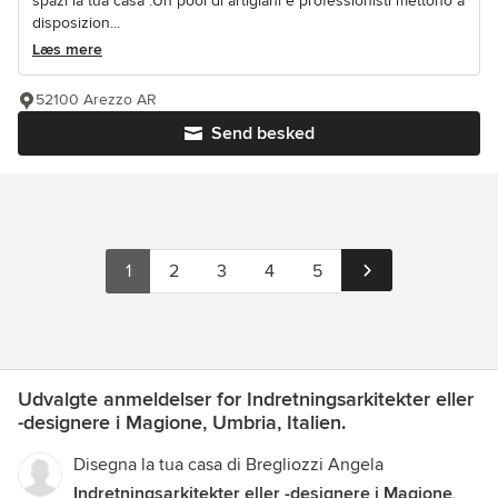
spazi la tua casa .Un pool di artigiani e professionisti mettono a
disposizion...
Læs mere
52100 Arezzo AR
Send besked
1
2
3
4
5
Udvalgte anmeldelser for Indretningsarkitekter eller
-designere i Magione, Umbria, Italien.
Disegna la tua casa di Bregliozzi Angela
Indretningsarkitekter eller -designere i Magione,