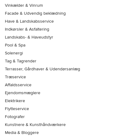
Vinkælder & Vinrum
Facade & Udvendig beklædning
Have & Landskabsservice
Indkørsler & Asfaltering
Landskabs- & Haveudstyr
Pool & Spa
Solenergi
Tag & Tagrender
Terrasser, Gårdhaver & Udendørsanlæg
Træservice
Affaldsservice
Ejendomsmæglere
Elektrikere
Flytteservice
Fotografer
Kunstnere & Kunsthåndværkere
Media & Bloggere