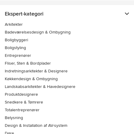
Ekspert-kategori
Arkitekter
Badeværelsesdesign & Ombygning
Boligbyggeri
Boligstyling
Entreprenører
Fliser, Sten & Bordplader
Indretningsarkitekter & Designere
Køkkendesign & Ombygning
Landskabsarkitekter & Havedesignere
Produktdesignere
Snedkere & Tømrere
Totalentreprenører
Belysning
Design & Installation af AV-system
Døre