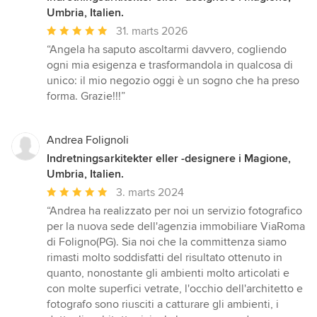
Umbria, Italien.
Gennemsnitlig
31. marts 2026
bedømmelse:
“Angela ha saputo ascoltarmi davvero, cogliendo
5
ogni mia esigenza e trasformandola in qualcosa di
ud
unico: il mio negozio oggi è un sogno che ha preso
af
forma. Grazie!!!”
5
stjerner
Andrea Folignoli
Indretningsarkitekter eller -designere i Magione,
Umbria, Italien.
Gennemsnitlig
3. marts 2024
bedømmelse:
“Andrea ha realizzato per noi un servizio fotografico
5
per la nuova sede dell'agenzia immobiliare ViaRoma
ud
di Foligno(PG). Sia noi che la committenza siamo
af
rimasti molto soddisfatti del risultato ottenuto in
5
quanto, nonostante gli ambienti molto articolati e
stjerner
con molte superfici vetrate, l'occhio dell'architetto e
fotografo sono riusciti a catturare gli ambienti, i