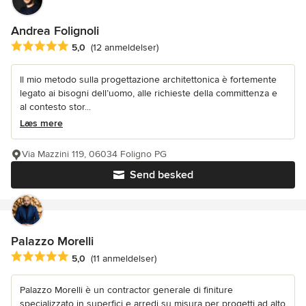
Andrea Folignoli
Gennemsnitlig bedømmelse: 5 ud af 5 stjerner
5,0
(12 anmeldelser)
Il mio metodo sulla progettazione architettonica è fortemente
legato ai bisogni dell’uomo, alle richieste della committenza e
al contesto stor...
Læs mere
Via Mazzini 119, 06034 Foligno PG
Send besked
Palazzo Morelli
Gennemsnitlig bedømmelse: 5 ud af 5 stjerner
5,0
(11 anmeldelser)
Palazzo Morelli è un contractor generale di finiture
specializzato in superfici e arredi su misura per progetti ad alto