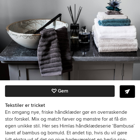
Gem
Tekstiler er tricket
En omgang nye, friske håndklæder gør en overraskende
stor forskel. Mix og match farver og mønstre for at få din
egen unikke stil. Her ses Himlas håndklædeserie ‘Bambusa’
lavet af bambus og bomuld. Et andet tip, hvis du vil gøre
lidt ekstra ud af det og give badeværelset en herlig spa-