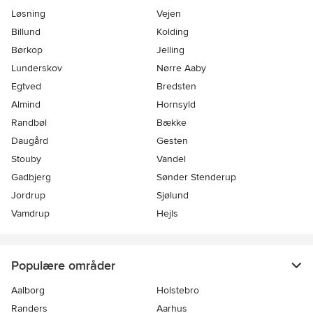
Løsning
Vejen
Billund
Kolding
Børkop
Jelling
Lunderskov
Nørre Aaby
Egtved
Bredsten
Almind
Hornsyld
Randbøl
Bække
Daugård
Gesten
Stouby
Vandel
Gadbjerg
Sønder Stenderup
Jordrup
Sjølund
Vamdrup
Hejls
Populære områder
Aalborg
Holstebro
Randers
Aarhus