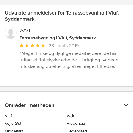
Udvalgte anmeldelser for Terrassebygning i Viuf,
Syddanmark.
J-A-T
Terrassebygning i Viuf, Syddanmark.
Gennemsnitlig
28. marts 2019
bedømmelse:
“Meget flinke og dygtige medarbejdere, de har
5
udført et flot stykke arbejde. Hurtigt og ryddede
ud
fuldstændig op efter sig. Vi er meget tilfredse.”
af
5
stjerner
Områder i nærheden
Viuf
Vejle
Vejle Øst
Fredericia
Middelfart
Hedensted