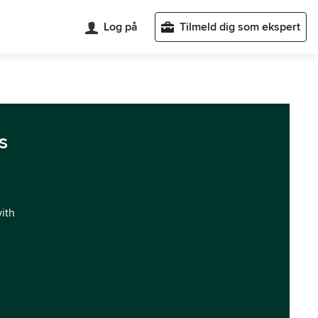
Log på
Tilmeld dig som ekspert
s
with