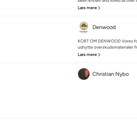
been known and loved all over t
Læs mere
Denwood
KORT OM DENWOOD Vores forr
udnytte overskudsmaterialer fra
Læs mere
Christian Nybo