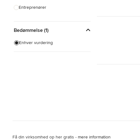
Entreprenører
Fliser, Sten & Bordplader
Bedømmelse (1)
Indretningsarkitekter & Designere
Køkkendesign & Ombygning
Enhver vurdering
Landskabsarkitekter &
Havedesignere
Produktdesignere
Vis alle
Få din virksomhed op her gratis -
mere information