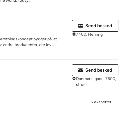
he world. Today...
Send besked
7400, Herning
etningskoncept bygger på, at
 andre producenter, der lev...
Send besked
Danmarksgade, 7600,
struer
5 eksperter