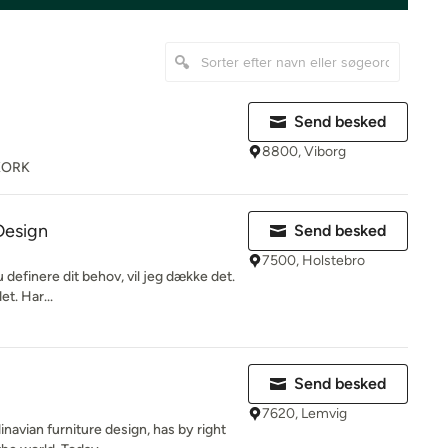
Send besked
8800, Viborg
KORK
Design
Send besked
7500, Holstebro
definere dit behov, vil jeg dække det.
et. Har...
Send besked
7620, Lemvig
navian furniture design, has by right