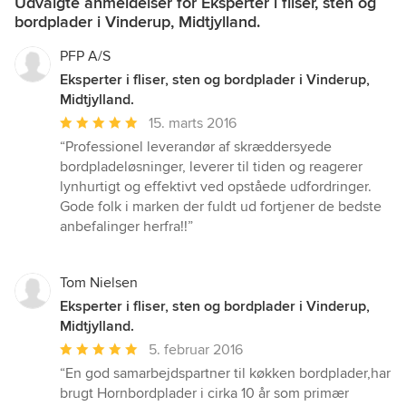
Udvalgte anmeldelser for Eksperter i fliser, sten og
bordplader i Vinderup, Midtjylland.
PFP A/S
Eksperter i fliser, sten og bordplader i Vinderup,
Midtjylland.
Gennemsnitlig
15. marts 2016
bedømmelse:
“Professionel leverandør af skræddersyede
5
bordpladeløsninger, leverer til tiden og reagerer
ud
lynhurtigt og effektivt ved opståede udfordringer.
af
Gode folk i marken der fuldt ud fortjener de bedste
5
anbefalinger herfra!!”
stjerner
Tom Nielsen
Eksperter i fliser, sten og bordplader i Vinderup,
Midtjylland.
Gennemsnitlig
5. februar 2016
bedømmelse:
“En god samarbejdspartner til køkken bordplader,har
5
brugt Hornbordplader i cirka 10 år som primær