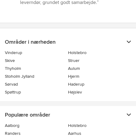
ud
leverndør, grundet godt samarbejde.”
af
5
stjerner
Områder i nærheden
Vinderup
Holstebro
Skive
Struer
Thyholm
Aulum
Stoholm Jylland
Hjerm
Sørvad
Haderup
Spøttrup
Højslev
Populære områder
Aalborg
Holstebro
Randers
Aarhus