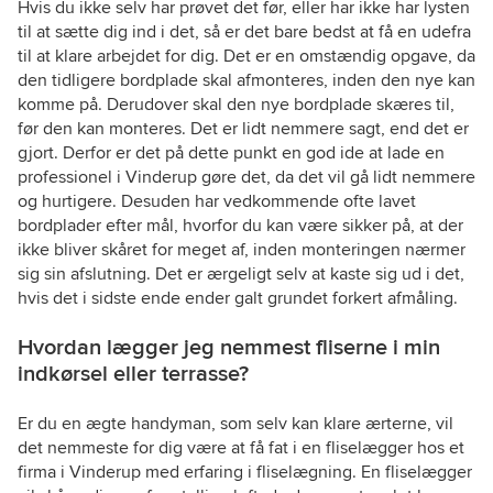
Hvis du ikke selv har prøvet det før, eller har ikke har lysten
til at sætte dig ind i det, så er det bare bedst at få en udefra
til at klare arbejdet for dig. Det er en omstændig opgave, da
den tidligere bordplade skal afmonteres, inden den nye kan
komme på. Derudover skal den nye bordplade skæres til,
før den kan monteres. Det er lidt nemmere sagt, end det er
gjort. Derfor er det på dette punkt en god ide at lade en
professionel i Vinderup gøre det, da det vil gå lidt nemmere
og hurtigere. Desuden har vedkommende ofte lavet
bordplader efter mål, hvorfor du kan være sikker på, at der
ikke bliver skåret for meget af, inden monteringen nærmer
sig sin afslutning. Det er ærgeligt selv at kaste sig ud i det,
hvis det i sidste ende ender galt grundet forkert afmåling.
Hvordan lægger jeg nemmest fliserne i min
indkørsel eller terrasse?
Er du en ægte handyman, som selv kan klare ærterne, vil
det nemmeste for dig være at få fat i en fliselægger hos et
firma i Vinderup med erfaring i fliselægning. En fliselægger