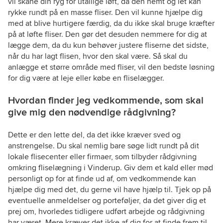
vil skåne din ryg for utallige løft, da den nemt og let kan
rykke rundt på en masse fliser. Den vil kunne hjælpe dig
med at blive hurtigere færdig, da du ikke skal bruge kræfter
på at løfte fliser. Den gør det desuden nemmere for dig at
lægge dem, da du kun behøver justere fliserne det sidste,
når du har lagt flisen, hvor den skal være. Så skal du
anlægge et større område med fliser, vil den bedste løsning
for dig være at leje eller købe en fliselægger.
Hvordan finder jeg vedkommende, som skal
give mig den nødvendige rådgivning?
Dette er den lette del, da det ikke kræver sved og
anstrengelse. Du skal nemlig bare søge lidt rundt på dit
lokale flisecenter eller firmaer, som tilbyder rådgivning
omkring fliselægning i Vinderup. Giv dem et kald eller mød
personligt op for at finde ud af, om vedkommende kan
hjælpe dig med det, du gerne vil have hjælp til. Tjek op på
eventuelle anmeldelser og porteføljer, da det giver dig et
prej om, hvorledes tidligere udført arbejde og rådgivning
har været. Mere kræver det ikke af dig for at finde frem til