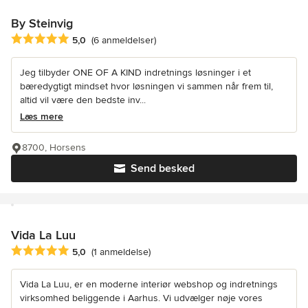
By Steinvig
Gennemsnitlig bedømmelse: 5 ud af 5 stjerner
5,0
(6 anmeldelser)
Jeg tilbyder ONE OF A KIND indretnings løsninger i et
bæredygtigt mindset hvor løsningen vi sammen når frem til,
altid vil være den bedste inv...
Læs mere
8700, Horsens
Send besked
Vida La Luu
Gennemsnitlig bedømmelse: 5 ud af 5 stjerner
5,0
(1 anmeldelse)
Vida La Luu, er en moderne interiør webshop og indretnings
virksomhed beliggende i Aarhus. Vi udvælger nøje vores