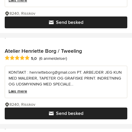
Læs mere
8240, Risskov
Send besked
Atelier Henriette Borg / Tweeling
Gennemsnitlig bedømmelse: 5 ud af 5 stjerner
5,0
(6 anmeldelser)
KONTAKT : henrietteborg@gmail.com PT. ARBEJDER JEG KUN
MED MALERIER, TAPETER OG GRAFISKE PRINT. INDRETNING
OG UDSMYKNING MED SPECIALE...
Læs mere
8240, Risskov
Send besked