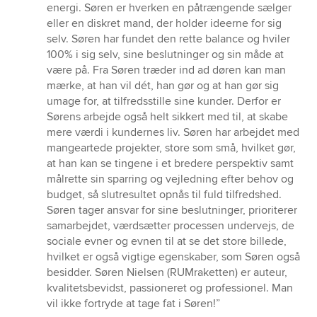
energi. Søren er hverken en påtrængende sælger
eller en diskret mand, der holder ideerne for sig
selv. Søren har fundet den rette balance og hviler
100% i sig selv, sine beslutninger og sin måde at
være på. Fra Søren træder ind ad døren kan man
mærke, at han vil dét, han gør og at han gør sig
umage for, at tilfredsstille sine kunder. Derfor er
Sørens arbejde også helt sikkert med til, at skabe
mere værdi i kundernes liv. Søren har arbejdet med
mangeartede projekter, store som små, hvilket gør,
at han kan se tingene i et bredere perspektiv samt
målrette sin sparring og vejledning efter behov og
budget, så slutresultet opnås til fuld tilfredshed.
Søren tager ansvar for sine beslutninger, prioriterer
samarbejdet, værdsætter processen undervejs, de
sociale evner og evnen til at se det store billede,
hvilket er også vigtige egenskaber, som Søren også
besidder. Søren Nielsen (RUMraketten) er auteur,
kvalitetsbevidst, passioneret og professionel. Man
vil ikke fortryde at tage fat i Søren!”