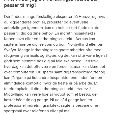
passer til mig?
Der findes mange forskellige
eksperter
på Houzz, og hvis
du kigger deres profiler, projekter og eventuelle
anbefalinger igennem, kan du helt sikkert finde en, der
passer til dig og dine behov. En indretningsarkitekt i
København eller en indretningsarkitekt i Aarhus kan
sagtens hjælpe dig, selvom du bor i Nordjylland eller på
Sydfyn. Mange indretningsdesignere arbejder ofte med
rådgivning via mails og Skype, og det kan ofte være lige så
godt som hjemme hos dig på faktiske besøg. I en travl
hverdag kan det ofte være en fordel, at man kan klare det
over computeren. Du sparer samtidig transportudgifter og
kan få hjælp på lidt andre tidspunkter end inden for den
almindelige kontortid, hvor de fleste er på arbejde. Et
telefonopkald til din indretningsarkitekt i Harlev J,
Midtjylland kan være lige så vigtigt som et besøg, der
koster både tid og penge. Ni ud af ti gange kan en
professionel indretningsarkitekt sagtens besvare dine
spørgsmål over telefonen eller på mail.