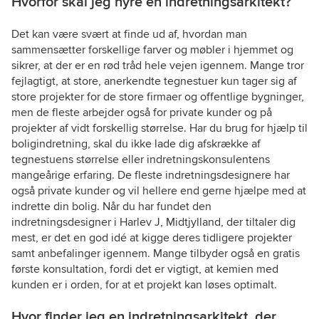
Hvorfor skal jeg hyre en indretningsarkitekt?
Det kan være svært at finde ud af, hvordan man
sammensætter forskellige farver og møbler i hjemmet og
sikrer, at der er en rød tråd hele vejen igennem. Mange tror
fejlagtigt, at store, anerkendte tegnestuer kun tager sig af
store projekter for de store firmaer og offentlige bygninger,
men de fleste arbejder også for private kunder og på
projekter af vidt forskellig størrelse. Har du brug for hjælp til
boligindretning, skal du ikke lade dig afskrække af
tegnestuens størrelse eller indretningskonsulentens
mangeårige erfaring. De fleste indretningsdesignere har
også private kunder og vil hellere end gerne hjælpe med at
indrette din bolig. Når du har fundet den
indretningsdesigner i Harlev J, Midtjylland, der tiltaler dig
mest, er det en god idé at kigge deres tidligere projekter
samt anbefalinger igennem. Mange tilbyder også en gratis
første konsultation, fordi det er vigtigt, at kemien med
kunden er i orden, for at et projekt kan løses optimalt.
Hvor finder jeg en indretningsarkitekt, der