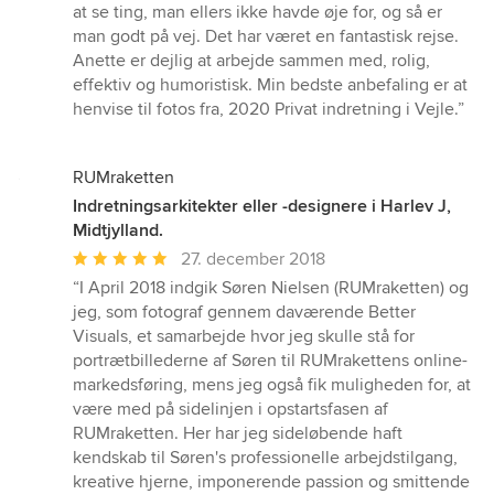
at se ting, man ellers ikke havde øje for, og så er
man godt på vej. Det har været en fantastisk rejse.
Anette er dejlig at arbejde sammen med, rolig,
effektiv og humoristisk. Min bedste anbefaling er at
henvise til fotos fra, 2020 Privat indretning i Vejle.”
RUMraketten
Indretningsarkitekter eller -designere i Harlev J,
Midtjylland.
Gennemsnitlig
27. december 2018
bedømmelse:
“I April 2018 indgik Søren Nielsen (RUMraketten) og
5
jeg, som fotograf gennem daværende Better
ud
Visuals, et samarbejde hvor jeg skulle stå for
af
portrætbillederne af Søren til RUMrakettens online-
5
markedsføring, mens jeg også fik muligheden for, at
stjerner
være med på sidelinjen i opstartsfasen af
RUMraketten. Her har jeg sideløbende haft
kendskab til Søren's professionelle arbejdstilgang,
kreative hjerne, imponerende passion og smittende