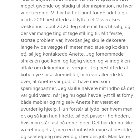
5
meget givende og stadig til stor inspiration, nu hvor
ud
vi er færdige. Vi har haft et langt forløb, idet jeg i
af
marts 2019 besluttede at flytte i et 2-værelses
5
rækkehus i april 2020 Jeg satte mit hus til salg, og
stjerner
der var mange ting at tage stilling til. Mit første,
største problem var, hvordan jeg skulle dekorere
lange hvide vægge (11 meter med stue og køkken i
et), så jeg kontaktede Anette. Jeg fornemmede
straks en god kemi og faglig viden, og vi indgik en
aftale om dekoration af vægge. Jeg besluttede at
købe nye spisestuemøbler, men var allerede klar
over, at Anette var god, at have med som
sparringspartner. Jeg skulle halvere mit indbo så det
var guld værd, når jeg nu også havde lyst til at forny
både møbler og mig selv Anette har været en
uvurderlig hjælp. Hun forstår at lytte, ser hvem man
er, og så kan hun tilrette, så det passer i helheden,
hvis man står fast på egne ideer. Det har der nu ikke
været meget af, men en fantastisk evne at besidde,
og selvfølgelig nødvendig i hendes job. Man lærer