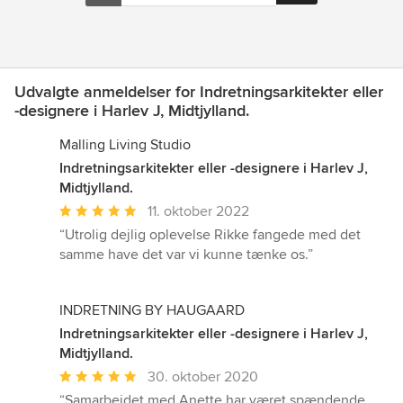
Udvalgte anmeldelser for Indretningsarkitekter eller
-designere i Harlev J, Midtjylland.
Malling Living Studio
Indretningsarkitekter eller -designere i Harlev J,
Midtjylland.
Gennemsnitlig
11. oktober 2022
bedømmelse:
“Utrolig dejlig oplevelse Rikke fangede med det
5
samme have det var vi kunne tænke os.”
ud
af
5
INDRETNING BY HAUGAARD
stjerner
Indretningsarkitekter eller -designere i Harlev J,
Midtjylland.
Gennemsnitlig
30. oktober 2020
bedømmelse:
“Samarbejdet med Anette har været spændende,