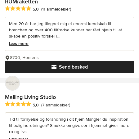
RUMraketten
Gennemsnitlig bedømmelse: 5 ud af 5 stjerner
5,0
(11 anmeldelser)
Med 20 år har jeg tilegnet mig et enormt kendskab til
branchen og over 400 tilfredse kunder har fået hjælp til, at
skabe en positiv forskel i...
Læs mere
8700, Horsens
Send besked
Malling Living Studio
Gennemsnitlig bedømmelse: 5 ud af 5 stjerner
5,0
(7 anmeldelser)
Tid til fornyelse og forandring i dit hjem Mangler du inspiration
til boligindretningen? Smukke omgivelser i hjemmet giver mere
ro og livs...