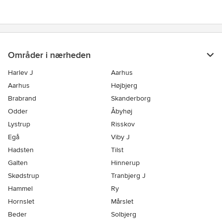
Områder i nærheden
Harlev J
Aarhus
Aarhus
Højbjerg
Brabrand
Skanderborg
Odder
Åbyhøj
Lystrup
Risskov
Egå
Viby J
Hadsten
Tilst
Galten
Hinnerup
Skødstrup
Tranbjerg J
Hammel
Ry
Hornslet
Mårslet
Beder
Solbjerg