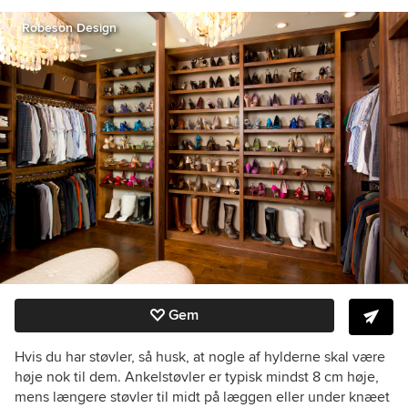
Robeson Design
Gem
Hvis du har støvler, så husk, at nogle af hylderne skal være
høje nok til dem. Ankelstøvler er typisk mindst 8 cm høje,
mens længere støvler til midt på læggen eller under knæet