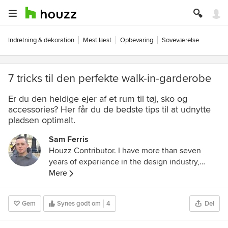
Indretning & dekoration
Mest læst
Opbevaring
Soveværelse
7 tricks til den perfekte walk-in-garderobe
Er du den heldige ejer af et rum til tøj, sko og
accessories? Her får du de bedste tips til at udnytte
pladsen optimalt.
Sam Ferris
Houzz Contributor. I have more than seven
years of experience in the design industry,
including residential renovation, cabinet, and
Mere
flooring design. I currently work for RVK
Architecture, a professional design firm that
Gem
Synes godt om
4
Del
delivers successful architecture, interior design,
and landscape architecture solutions to public