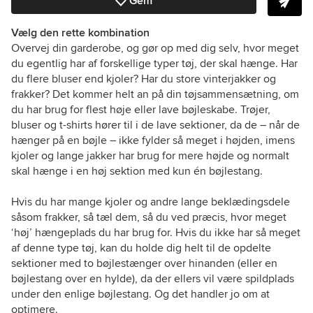
Gem
Vælg den rette kombination
Overvej din garderobe, og gør op med dig selv, hvor meget
du egentlig har af forskellige typer tøj, der skal hænge. Har
du flere bluser end kjoler? Har du store vinterjakker og
frakker? Det kommer helt an på din tøjsammensætning, om
du har brug for flest høje eller lave bøjleskabe. Trøjer,
bluser og t-shirts hører til i de lave sektioner, da de – når de
hænger på en bøjle – ikke fylder så meget i højden, imens
kjoler og lange jakker har brug for mere højde og normalt
skal hænge i en høj sektion med kun én bøjlestang.
Hvis du har mange kjoler og andre lange beklædingsdele
såsom frakker, så tæl dem, så du ved præcis, hvor meget
‘høj’ hængeplads du har brug for. Hvis du ikke har så meget
af denne type tøj, kan du holde dig helt til de opdelte
sektioner med to bøjlestænger over hinanden (eller en
bøjlestang over en hylde), da der ellers vil være spildplads
under den enlige bøjlestang. Og det handler jo om at
optimere.