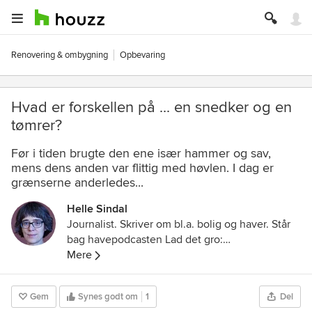
Renovering & ombygning
Opbevaring
Hvad er forskellen på ... en snedker og en
tømrer?
Før i tiden brugte den ene især hammer og sav,
mens dens anden var flittig med høvlen. I dag er
grænserne anderledes...
Helle Sindal
Journalist. Skriver om bl.a. bolig og haver. Står
bag havepodcasten Lad det gro:
https://m.soundcloud.com/user-260125394
Mere
Gem
Synes godt om
1
Del