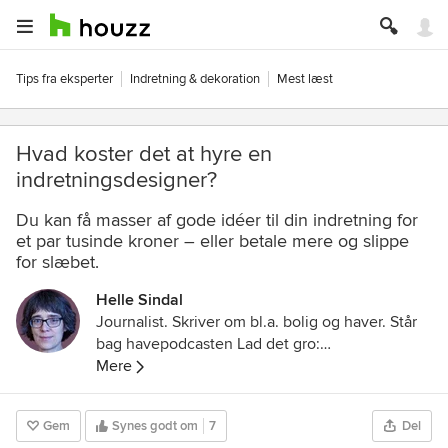
Tips fra eksperter
Indretning & dekoration
Mest læst
Hvad koster det at hyre en
indretningsdesigner?
Du kan få masser af gode idéer til din indretning for
et par tusinde kroner – eller betale mere og slippe
for slæbet.
Helle Sindal
Journalist. Skriver om bl.a. bolig og haver. Står
bag havepodcasten Lad det gro:
https://m.soundcloud.com/user-260125394
Mere
Gem
Synes godt om
7
Del