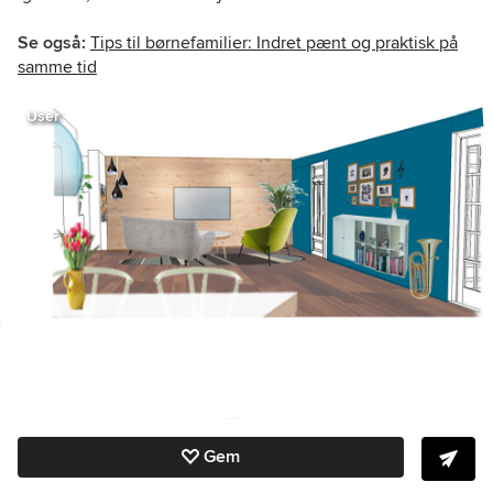
Se også:
Tips til børnefamilier: Indret pænt og praktisk på
samme tid
User
Gem