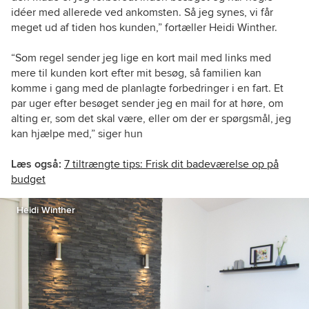
idéer med allerede ved ankomsten. Så jeg synes, vi får
meget ud af tiden hos kunden,” fortæller Heidi Winther.
“Som regel sender jeg lige en kort mail med links med
mere til kunden kort efter mit besøg, så familien kan
komme i gang med de planlagte forbedringer i en fart. Et
par uger efter besøget sender jeg en mail for at høre, om
alting er, som det skal være, eller om der er spørgsmål, jeg
kan hjælpe med,” siger hun
Læs også:
7 tiltrængte tips: Frisk dit badeværelse op på
budget
Heidi Winther