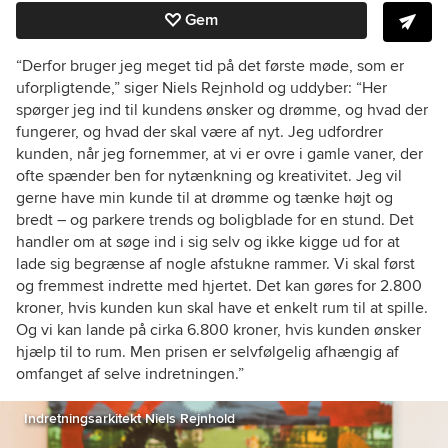
Gem
“Derfor bruger jeg meget tid på det første møde, som er
uforpligtende,” siger Niels Rejnhold og uddyber: “Her
spørger jeg ind til kundens ønsker og drømme, og hvad der
fungerer, og hvad der skal være af nyt. Jeg udfordrer
kunden, når jeg fornemmer, at vi er ovre i gamle vaner, der
ofte spænder ben for nytænkning og kreativitet. Jeg vil
gerne have min kunde til at drømme og tænke højt og
bredt – og parkere trends og boligblade for en stund. Det
handler om at søge ind i sig selv og ikke kigge ud for at
lade sig begrænse af nogle afstukne rammer. Vi skal først
og fremmest indrette med hjertet. Det kan gøres for 2.800
kroner, hvis kunden kun skal have et enkelt rum til at spille.
Og vi kan lande på cirka 6.800 kroner, hvis kunden ønsker
hjælp til to rum. Men prisen er selvfølgelig afhængig af
omfanget af selve indretningen.”
Indretningsarkitekt Niels Rejnhold