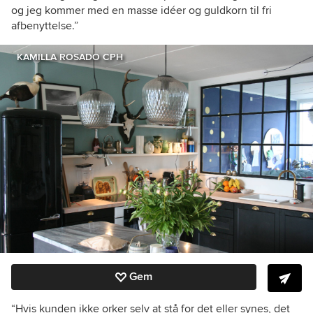
og jeg kommer med en masse idéer og guldkorn til fri
afbenyttelse.”
KAMILLA ROSADO CPH
Gem
“Hvis kunden ikke orker selv at stå for det eller synes, det