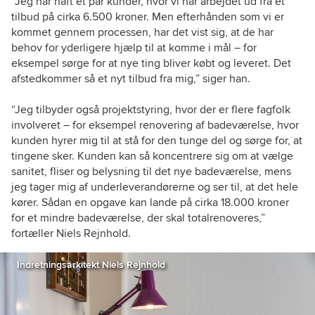
“Jeg har haft et par kunder, hvor vi har arbejdet ud fra et
tilbud på cirka 6.500 kroner. Men efterhånden som vi er
kommet gennem processen, har det vist sig, at de har
behov for yderligere hjælp til at komme i mål – for
eksempel sørge for at nye ting bliver købt og leveret. Det
afstedkommer så et nyt tilbud fra mig,” siger han.
“Jeg tilbyder også projektstyring, hvor der er flere fagfolk
involveret – for eksempel renovering af badeværelse, hvor
kunden hyrer mig til at stå for den tunge del og sørge for, at
tingene sker. Kunden kan så koncentrere sig om at vælge
sanitet, fliser og belysning til det nye badeværelse, mens
jeg tager mig af underleverandørerne og ser til, at det hele
kører. Sådan en opgave kan lande på cirka 18.000 kroner
for et mindre badeværelse, der skal totalrenoveres,”
fortæller Niels Rejnhold.
Indretningsarkitekt Niels Rejnhold