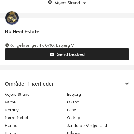
Vejers Strand
Bb Real Estate
Kongeåvænget 47, 6710, Esbjerg V
Send besked
Områder i nærheden
Vejers Strand
Esbjerg
Varde
Oksbøl
Nordby
Fanø
Nørre Nebel
Outrup
Henne
Janderup Vestjælland
Billum
Blåvand